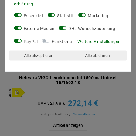
erklärung
.
Essenziell
Statistik
Marketing
Externe Medien
DHL Wunschzustellung
PayPal
Funktional
Weitere Einstellungen
Alle akzeptieren
Alle ablehnen
Helestra VIGO Leuchtenmodul 1500 mattnickel
15/1602.18
272,14 €
UVP 321,98 €
inkl. ges. MwSt.
zzgl.
Versandkosten
Artikel anzeigen