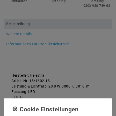
einkaufen
Lieferung
Beratung
0203-928-789-63
Beschreibung
Weitere Details
Informationen zur Produktsicherheit
Hersteller: Helestra
Artikle Nr: 15/1602.18
Leistung & Lichtfarb: 28,8 W, 3000 K, 3810 lm
Fassung: LED
EEK: D
Schutzart: IP 20
Abmessungen: L 1500, B 40, H 20 mm
Gewicht (kg): 1