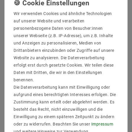
Weitere Details
Wir verwenden Cookies und ähnliche Technologien
Informationen zur Produktsicherheit
auf unserer Website und verarbeiten
personenbezogene Daten von Besucher:innen
unserer Webseite (z.B. IP-Adresse), um z.B. Inhalte
und Anzeigen zu personalisieren, Medien von
Drittanbietern einzubinden oder Zugriffe auf unsere
Hersteller: Helestra
Website zu analysieren. Die Datenverarbeitung
Artikle Nr: 6000.07
erfolgt erst durch gesetzte Cookies. Wir teilen diese
Leistung & Lichtfarb: -
Daten mit Dritten, die wir in den Einstellungen
Fassung: -
EEK: -
benennen.
Schutzart: IP 20
Die Datenverarbeitung kann mit Einwilligung oder
Abmessungen: L 45, B 45, H 30 mm
aufgrund eines berechtigten Interesses erfolgen. Die
Gewicht (kg): 0,5
Zustimmung kann erteilt oder abgelehnt werden. Es
Lieferung Leuchtmittel: -
besteht das Recht, nicht einzuwilligen und die
Einwilligung zu einem späteren Zeitpunkt zu ändern
oder zu widerrufen. Beachten Sie unser
Impressum
und weitere Hinweise zur Verwendung