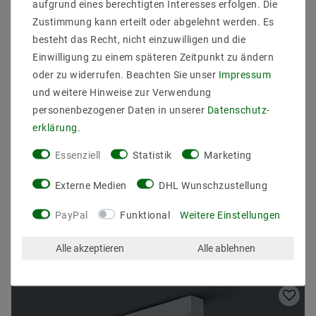
aufgrund eines berechtigten Interesses erfolgen. Die
Leistung & Lichtfarb: 21 W, 3000 K, 1480 lm
Zustimmung kann erteilt oder abgelehnt werden. Es
Fassung: LED
besteht das Recht, nicht einzuwilligen und die
EEK: -
Schutzart: IP40
Einwilligung zu einem späteren Zeitpunkt zu ändern
Abmessungen: L 400, B 400, H 40 mm
oder zu widerrufen. Beachten Sie unser
Impressum
Gewicht (kg): 4
und weitere Hinweise zur Verwendung
Lieferung Leuchtmittel: inkl.
personenbezogener Daten in unserer
Daten­schutz­
erklärung
.
Essenziell
Statistik
Marketing
Externe Medien
DHL Wunschzustellung
PayPal
Funktional
Weitere Einstellungen
Andere Kunden kauften auch
Alle akzeptieren
Alle ablehnen