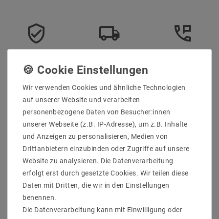
Sicher
Schnelle
Kostenlose
einkaufen
Lieferung
Beratung
0203-928-789-63
Wir verwenden Cookies und ähnliche Technologien
auf unserer Website und verarbeiten
Beschreibung
personenbezogene Daten von Besucher:innen
unserer Webseite (z.B. IP-Adresse), um z.B. Inhalte
Weitere Details
und Anzeigen zu personalisieren, Medien von
Informationen zur Produktsicherheit
Drittanbietern einzubinden oder Zugriffe auf unsere
Website zu analysieren. Die Datenverarbeitung
erfolgt erst durch gesetzte Cookies. Wir teilen diese
Daten mit Dritten, die wir in den Einstellungen
benennen.
Hersteller: Helestra
Die Datenverarbeitung kann mit Einwilligung oder
Artikle Nr: 15/1729.07