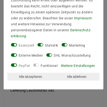
Zustimmung kann erteilt oder abgelehnt werden. Es
Beschreibung
besteht das Recht, nicht einzuwilligen und die
Einwilligung zu einem späteren Zeitpunkt zu ändern
Weitere Details
oder zu widerrufen. Beachten Sie unser
Impressum
Informationen zur Produktsicherheit
und weitere Hinweise zur Verwendung
personenbezogener Daten in unserer
Daten­schutz­
erklärung
.
Essenziell
Statistik
Marketing
Hersteller: Helestra
Externe Medien
DHL Wunschzustellung
Artikle Nr: 18/1428.07
Leistung & Lichtfarb: 6x1W, 3000 K, 660 lm
PayPal
Funktional
Weitere Einstellungen
Fassung: LED
EEK: -
Schutzart: IP 20
Alle akzeptieren
Alle ablehnen
Abmessungen: L 100, B 230, A 125 mm
Gewicht (kg): 1,5
Lieferung Leuchtmittel: inkl.