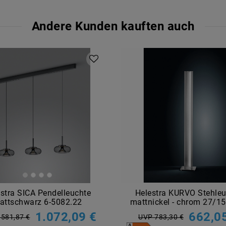
Andere Kunden kauften auch
stra SICA Pendelleuchte
Helestra KURVO Stehleu
attschwarz 6-5082.22
mattnickel - chrom 27/1
1.072,09 €
662,0
.581,87 €
UVP 783,30 €