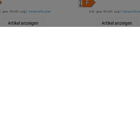
l. ges. MwSt.
zzgl.
Versandkosten
inkl. ges. MwSt.
zzgl.
Versandkos
Artikel anzeigen
Artikel anzeigen
R BEZAHLEN
MARKEN
M2OUTLET
Helestra
Nino Leuchten
TCI
Meanwell
Mextronic
Mi-Light / MiBOXER
LÄSSIGE LIEFERUNG
Spectrum LED