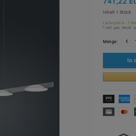
741,22 E
Inhalt
1
Stück
Lieferzeit 4 - 7 W
* inkl. ges. MwSt. z
Menge:
In