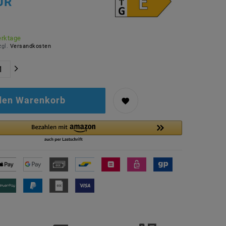
UR
erktage
zgl.
Versandkosten
 den Warenkorb