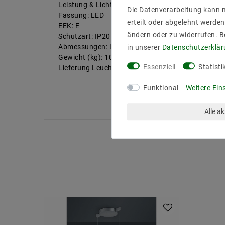
Leistung & Lichtfarb: 4x9 W, 2700 K, 5460 lm
Die Datenverarbeitung kann m
Fassung: LED
erteilt oder abgelehnt werden
EEK: E
ändern oder zu widerrufen. 
Schutzart: IP20
Abmessungen: L 1255 B 165 mm H 2000 mm
in unserer
Daten­schutz­erklä
Gewicht (kg): 10
Essenziell
Statisti
Lieferung Leuchtmittel: inkl.
Funktional
Weitere Ein
Alle a