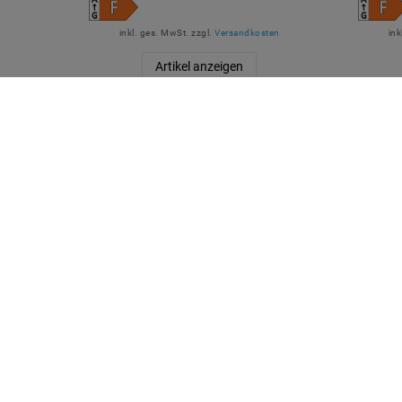
inkl. ges. MwSt.
zzgl.
Versandkosten
ink
Artikel anzeigen
QUICKLINKS
SICHE
Über Uns
Anmelden
Ihr Warenkorb
Ihre Wunschliste
Ihr Shop-Konto
Versandarten & -kosten
Impressum
ZUVER
Daten­schutz­erklärung