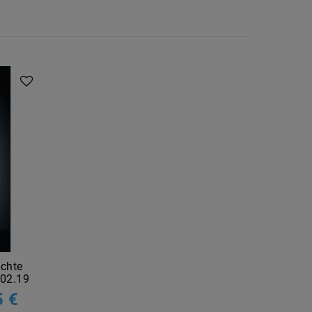
chte
502.19
5 €