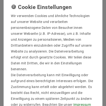
Hersteller: Helestra
Wir verwenden Cookies und ähnliche Technologien
Artikle Nr: 25/1808.07
auf unserer Website und verarbeiten
Leistung & Lichtfarb: 2x8 W, 2900 K, 1440 lm
Fassung: LED
personenbezogene Daten von Besucher:innen
EEK: F
unserer Webseite (z.B. IP-Adresse), um z.B. Inhalte
Schutzart: IP20
und Anzeigen zu personalisieren, Medien von
Abmessungen: L 180, B 80, H 70 mm
Drittanbietern einzubinden oder Zugriffe auf unsere
Gewicht (kg): 1
Website zu analysieren. Die Datenverarbeitung
Lieferung Leuchtmittel: inkl.
erfolgt erst durch gesetzte Cookies. Wir teilen diese
Daten mit Dritten, die wir in den Einstellungen
benennen.
Die Datenverarbeitung kann mit Einwilligung oder
aufgrund eines berechtigten Interesses erfolgen. Die
Zustimmung kann erteilt oder abgelehnt werden. Es
besteht das Recht, nicht einzuwilligen und die
Einwilligung zu einem späteren Zeitpunkt zu ändern
Andere Kunden kauften auch
oder zu widerrufen. Beachten Sie unser
Impressum