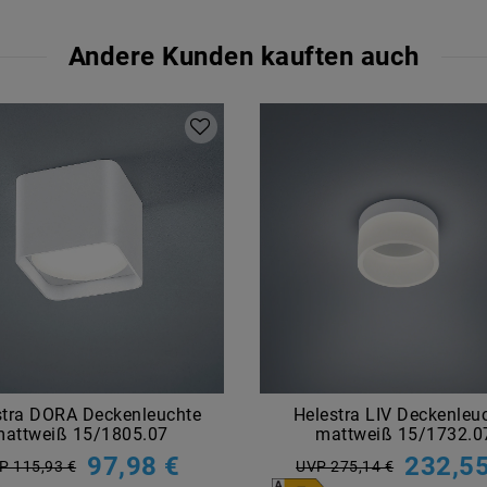
Andere Kunden kauften auch
stra DORA Deckenleuchte
Helestra LIV Deckenleu
attweiß 15/1805.07
mattweiß 15/1732.0
97,98 €
232,55
P 115,93 €
UVP 275,14 €