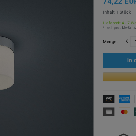
74,22 EU
Inhalt
1
Stück
Lieferzeit 4 - 7 W
* inkl. ges. MwSt. z
Menge:
In