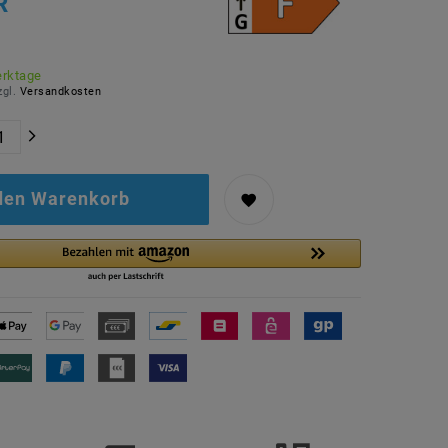
R
erktage
zgl.
Versandkosten
 den Warenkorb