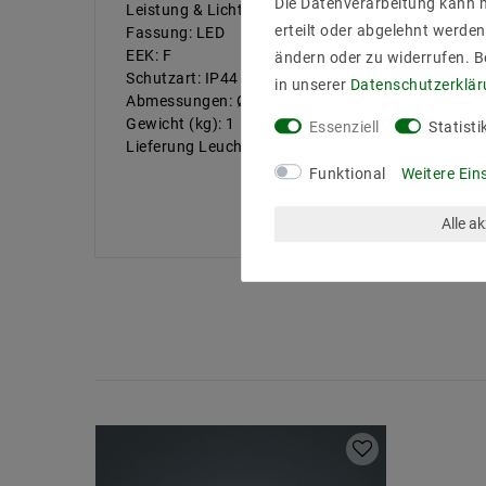
Die Datenverarbeitung kann m
Leistung & Lichtfarb: 6 W, 2900 K, 630 lm
erteilt oder abgelehnt werden
Fassung: LED
EEK: F
ändern oder zu widerrufen. 
Schutzart: IP44
in unserer
Daten­schutz­erklä
Abmessungen: Ø 100, H 125 mm
Gewicht (kg): 1
Essenziell
Statisti
Lieferung Leuchtmittel: inkl.
Funktional
Weitere Ein
Alle a