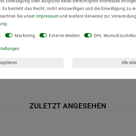
it Einwilligung oder aufgrund eines berechtigten Interesses erfol
. Es besteht das Recht, nicht einzuwilligen und die Einwilligung zu 
Beachten Sie unser
Impressum
und weitere Hinweise zur Verwendun
rung
.
k
Marketing
Externe Medien
DHL Wunschzustellu
stellungen
kzeptieren
Alle ab
ZULETZT ANGESEHEN