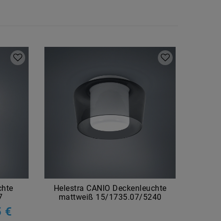
chte
Helestra CANIO Deckenleuchte
Hele
7
mattweiß 15/1735.07/5240
 €
UVP