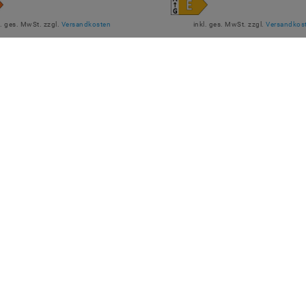
l. ges. MwSt.
zzgl.
Versandkosten
inkl. ges. MwSt.
zzgl.
Versandkos
Artikel anzeigen
Artikel anzeigen
R BEZAHLEN
MARKEN
M2OUTLET
Helestra
Nino Leuchten
TCI
Meanwell
Mextronic
Mi-Light / MiBOXER
LÄSSIGE LIEFERUNG
Spectrum LED