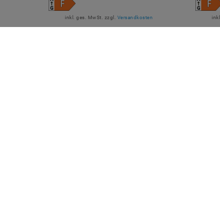
inkl. ges. MwSt.
zzgl.
Versandkosten
ink
Artikel anzeigen
QUICKLINKS
SICHE
Über Uns
Anmelden
Ihr Warenkorb
Ihre Wunschliste
Ihr Shop-Konto
Versandarten & -kosten
Impressum
ZUVER
Daten­schutz­erklärung