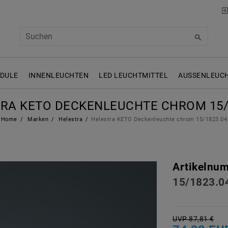
ODULE
INNENLEUCHTEN
LED LEUCHTMITTEL
AUSSENLEUCH
RA KETO DECKENLEUCHTE CHROM 15/
Home
Marken
Helestra
Helestra KETO Deckenleuchte chrom 15/1823.04
Artikelnu
15/1823.0
UVP 87,81 €