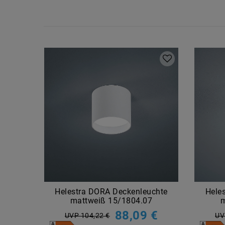
Helestra DORA Deckenleuchte
Hele
mattweiß 15/1804.07
m
88,09 €
UVP 104,22 €
UV