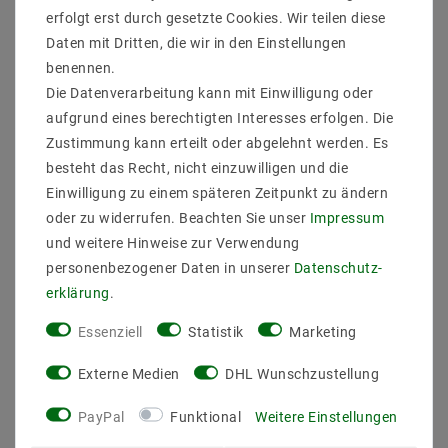
Sicher
Schnelle
Kostenlose
erfolgt erst durch gesetzte Cookies. Wir teilen diese
einkaufen
Lieferung
Beratung
0203-928-789-63
Daten mit Dritten, die wir in den Einstellungen
benennen.
Die Datenverarbeitung kann mit Einwilligung oder
Beschreibung
aufgrund eines berechtigten Interesses erfolgen. Die
Zustimmung kann erteilt oder abgelehnt werden. Es
Weitere Details
besteht das Recht, nicht einzuwilligen und die
Informationen zur Produktsicherheit
Einwilligung zu einem späteren Zeitpunkt zu ändern
oder zu widerrufen. Beachten Sie unser
Impressum
und weitere Hinweise zur Verwendung
personenbezogener Daten in unserer
Daten­schutz­
erklärung
.
SIRI 44 Wandleuchte, graphit, LED nicht
austauschbar, Lichtaustritt direkt/indirekt, IP54
Essenziell
Statistik
Marketing
Hersteller: Helestra
Artikle Nr: A28242.73
Externe Medien
DHL Wunschzustellung
Lichtfarb: 3000K
Werkstoff_Abdeckung:
PayPal
Funktional
Weitere Einstellungen
EEK: F