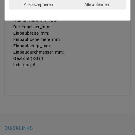
Schutzart: IP54
Alle akzeptieren
Alle ablehnen
Laenge_mm:100
Breite_mm:100
Hoehe_Tiefe_mm:100
Durchmesser_mm:
Einbaubreite_mm:
Einbauhoehe_tiefe_mm:
Einbaulaenge_mm:
Einbaudurchmesser_mm:
Gewicht:(KG) 1
Leistung: 6
QUICKLINKS