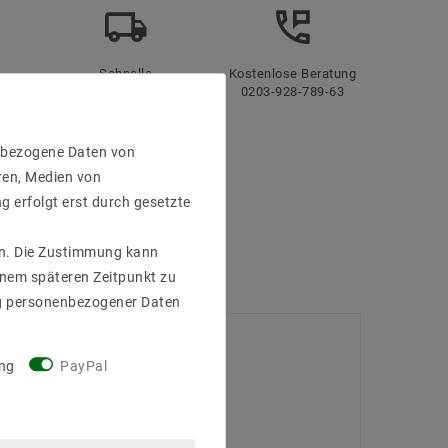
Schnelle
Kostenlose Beratung
Lieferung
0203-928-789-63
enbezogene Daten von
ren, Medien von
g erfolgt erst durch gesetzte
gen. Die Zustimmung kann
einem späteren Zeitpunkt zu
g personenbezogener Daten
ng
PayPal