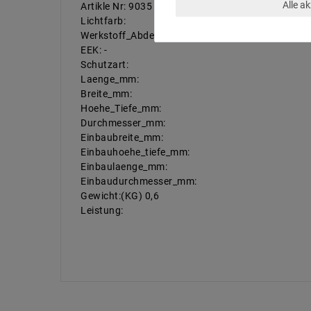
Alle a
Artikle Nr: 9035
Lichtfarb:
Werkstoff_Abdeckung:
EEK: -
Schutzart:
Laenge_mm:
Breite_mm:
Hoehe_Tiefe_mm:
Durchmesser_mm:
Einbaubreite_mm:
Einbauhoehe_tiefe_mm:
Einbaulaenge_mm:
Einbaudurchmesser_mm:
Gewicht:(KG) 0,6
Leistung: