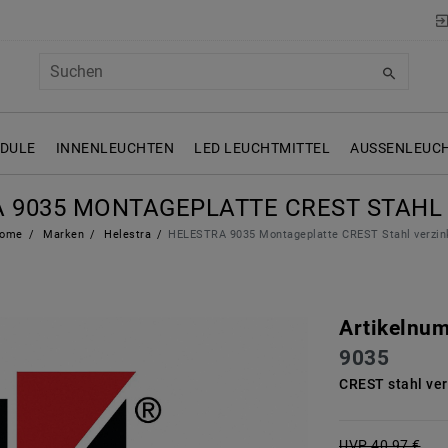
ODULE
INNENLEUCHTEN
LED LEUCHTMITTEL
AUSSENLEUCH
 9035 MONTAGEPLATTE CREST STAHL
ome
Marken
Helestra
HELESTRA 9035 Montageplatte CREST Stahl verzin
Artikelnu
9035
CREST stahl ver
UVP 40,97 €