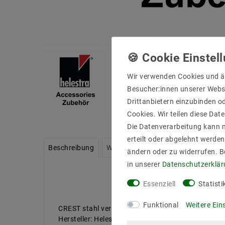
Wir verwenden Cookies und ä
Besucher:innen unserer Webse
Drittanbietern einzubinden od
Cookies. Wir teilen diese Date
Die Datenverarbeitung kann m
erteilt oder abgelehnt werden
Beschreibung
Weitere Details
Informationen zu
ändern oder zu widerrufen. 
in unserer
Daten­schutz­erklä
Essenziell
Statisti
Funktional
Weitere Ein
CREST stahl verzinkt,
Hersteller: Helestra