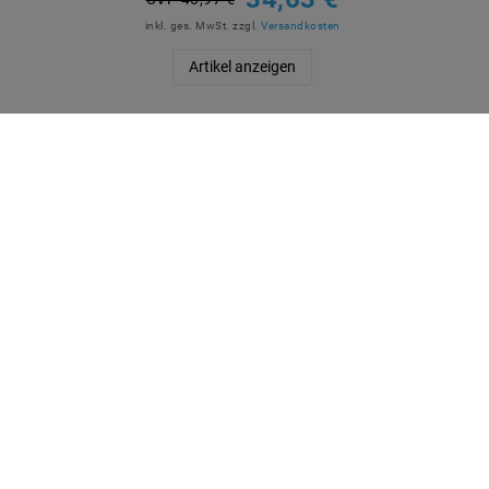
inkl. ges. MwSt.
zzgl.
Versandkosten
Artikel anzeigen
QUICKLINKS
SICHE
Über Uns
Anmelden
Ihr Warenkorb
Ihre Wunschliste
Ihr Shop-Konto
Versandarten & -kosten
Impressum
ZUVER
Daten­schutz­erklärung
AGB