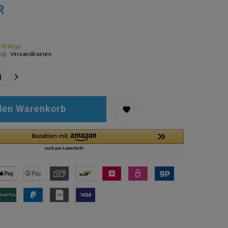
R
erktage
zgl.
Versandkosten
 den Warenkorb