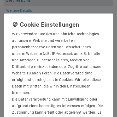
Beschreibung
Weitere Details
Informationen zur Produktsicherheit
Wir verwenden Cookies und ähnliche Technologien
auf unserer Website und verarbeiten
personenbezogene Daten von Besucher:innen
RUN IP30
unserer Webseite (z.B. IP-Adresse), um z.B. Inhalte
Hersteller: Helestra
und Anzeigen zu personalisieren, Medien von
Artikle Nr: 6057
Drittanbietern einzubinden oder Zugriffe auf unsere
Lichtfarb:
Website zu analysieren. Die Datenverarbeitung
Werkstoff_Abdeckung:
erfolgt erst durch gesetzte Cookies. Wir teilen diese
EEK: -
Schutzart: IP30
Daten mit Dritten, die wir in den Einstellungen
Laenge_mm:
benennen.
Breite_mm:
Die Datenverarbeitung kann mit Einwilligung oder
Hoehe_Tiefe_mm:
aufgrund eines berechtigten Interesses erfolgen. Die
Durchmesser_mm:
Zustimmung kann erteilt oder abgelehnt werden. Es
Einbaubreite_mm: