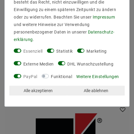
Einbauhoehe_tiefe_mm:
besteht das Recht, nicht einzuwilligen und die
Einbaulaenge_mm:
Einwilligung zu einem späteren Zeitpunkt zu ändern
Einbaudurchmesser_mm:
oder zu widerrufen. Beachten Sie unser
Impressum
Gewicht:(KG) 0,4
und weitere Hinweise zur Verwendung
Leistung:
personenbezogener Daten in unserer
Daten­schutz­
erklärung
.
Essenziell
Statistik
Marketing
Externe Medien
DHL Wunschzustellung
PayPal
Funktional
Weitere Einstellungen
ZULETZT ANGESEHEN
Alle akzeptieren
Alle ablehnen