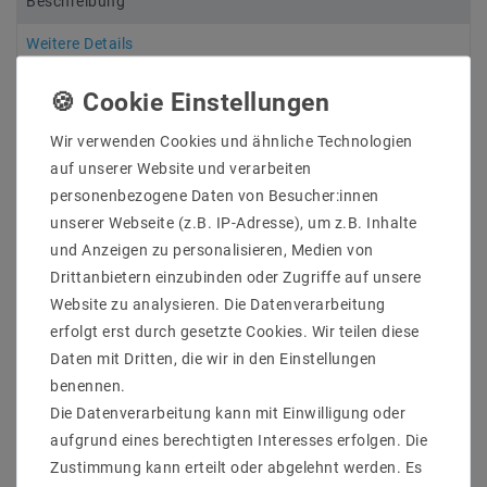
Beschreibung
Weitere Details
Informationen zur Produktsicherheit
Wir verwenden Cookies und ähnliche Technologien
auf unserer Website und verarbeiten
personenbezogene Daten von Besucher:innen
RUN IP30
unserer Webseite (z.B. IP-Adresse), um z.B. Inhalte
Hersteller: Helestra
und Anzeigen zu personalisieren, Medien von
Artikle Nr: 6055
Drittanbietern einzubinden oder Zugriffe auf unsere
Lichtfarb:
Website zu analysieren. Die Datenverarbeitung
Werkstoff_Abdeckung:
erfolgt erst durch gesetzte Cookies. Wir teilen diese
EEK: -
Schutzart: IP30
Daten mit Dritten, die wir in den Einstellungen
Laenge_mm:
benennen.
Breite_mm:
Die Datenverarbeitung kann mit Einwilligung oder
Hoehe_Tiefe_mm:
aufgrund eines berechtigten Interesses erfolgen. Die
Durchmesser_mm:
Zustimmung kann erteilt oder abgelehnt werden. Es
Einbaubreite_mm: