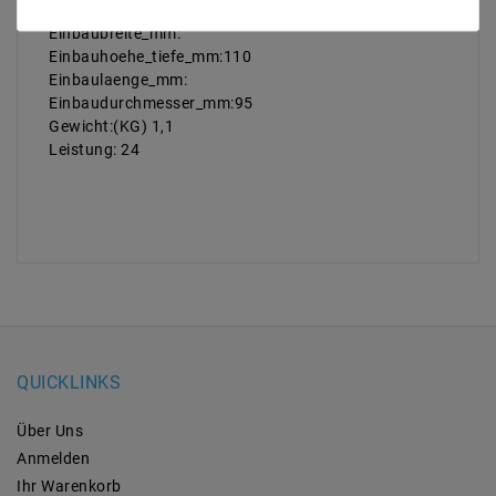
Durchmesser_mm:150
Einbaubreite_mm:
Einbauhoehe_tiefe_mm:110
Einbaulaenge_mm:
Einbaudurchmesser_mm:95
Gewicht:(KG) 1,1
Leistung: 24
QUICKLINKS
Über Uns
Anmelden
Ihr Warenkorb