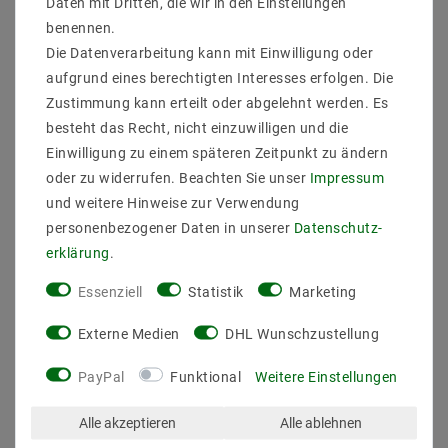
Daten mit Dritten, die wir in den Einstellungen
benennen.
Beschreibung
Die Datenverarbeitung kann mit Einwilligung oder
Weitere Details
aufgrund eines berechtigten Interesses erfolgen. Die
Zustimmung kann erteilt oder abgelehnt werden. Es
Informationen zur Produktsicherheit
besteht das Recht, nicht einzuwilligen und die
Einwilligung zu einem späteren Zeitpunkt zu ändern
oder zu widerrufen. Beachten Sie unser
Impressum
und weitere Hinweise zur Verwendung
RUN Decken-Einbauleuchte, schwarz - schwarz, LED
personenbezogener Daten in unserer
Daten­schutz­
nicht austauschbar, Lichtaustritt direkt, IP30
erklärung
.
Hersteller: Helestra
Artikle Nr: 35/2070.22-22
Essenziell
Statistik
Marketing
Lichtfarb: 3000K
Werkstoff_Abdeckung:
Externe Medien
DHL Wunschzustellung
EEK: -
Schutzart: IP30
PayPal
Funktional
Weitere Einstellungen
Laenge_mm:
Breite_mm:
Alle akzeptieren
Alle ablehnen
Hoehe_Tiefe_mm:112