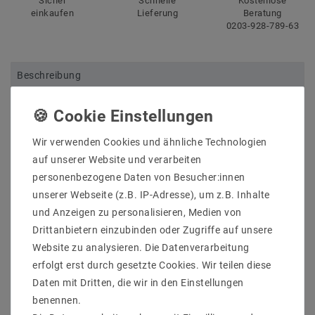
Sicher
Schnelle
Kostenlose
einkaufen
Lieferung
Beratung
0203-928-789-63
Beschreibung
Weitere Details
Informationen zur Produktsicherheit
Wir verwenden Cookies und ähnliche Technologien
auf unserer Website und verarbeiten
personenbezogene Daten von Besucher:innen
unserer Webseite (z.B. IP-Adresse), um z.B. Inhalte
und Anzeigen zu personalisieren, Medien von
TAIL Wandleuchte, schwarz - gold, LED nicht
Drittanbietern einzubinden oder Zugriffe auf unsere
austauschbar, Lichtaustritt indirekt, IP54
Hersteller: Helestra
Website zu analysieren. Die Datenverarbeitung
Artikle Nr: 28/2114.28
erfolgt erst durch gesetzte Cookies. Wir teilen diese
Lichtfarb: 2700K
Daten mit Dritten, die wir in den Einstellungen
Werkstoff_Abdeckung: Acryldiffusor satiniert
benennen.
EEK: F