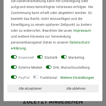
Die Datenverarbeitung kann mit Einwilligung oder
Schutzart: IP54
Laenge_mm:210
aufgrund eines berechtigten Interesses erfolgen. Die
Breite_mm:200
Zustimmung kann erteilt oder abgelehnt werden. Es
Hoehe_Tiefe_mm:55
besteht das Recht, nicht einzuwilligen und die
Durchmesser_mm:
Einwilligung zu einem späteren Zeitpunkt zu ändern
Einbaubreite_mm:
oder zu widerrufen. Beachten Sie unser
Impressum
Einbauhoehe_tiefe_mm:
Einbaulaenge_mm:
und weitere Hinweise zur Verwendung
Einbaudurchmesser_mm:
personenbezogener Daten in unserer
Daten­schutz­
Gewicht:(KG) 2,07
erklärung
.
Leistung: 10
Essenziell
Statistik
Marketing
Externe Medien
DHL Wunschzustellung
PayPal
Funktional
Weitere Einstellungen
Alle akzeptieren
Alle ablehnen
ZULETZT ANGESEHEN