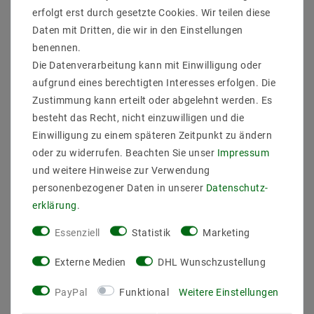
Sicher
Schnelle
Kostenlose
erfolgt erst durch gesetzte Cookies. Wir teilen diese
einkaufen
Lieferung
Beratung
0203-928-789-63
Daten mit Dritten, die wir in den Einstellungen
benennen.
Die Datenverarbeitung kann mit Einwilligung oder
Beschreibung
aufgrund eines berechtigten Interesses erfolgen. Die
Zustimmung kann erteilt oder abgelehnt werden. Es
Weitere Details
besteht das Recht, nicht einzuwilligen und die
Informationen zur Produktsicherheit
Einwilligung zu einem späteren Zeitpunkt zu ändern
oder zu widerrufen. Beachten Sie unser
Impressum
und weitere Hinweise zur Verwendung
personenbezogener Daten in unserer
Daten­schutz­
erklärung
.
SLATE Wandleuchte, chrom, LED nicht austauschbar,
Lichtaustritt direkt/indirekt, IP44
Essenziell
Statistik
Marketing
Hersteller: Helestra
Artikle Nr: 18/2039.04
Externe Medien
DHL Wunschzustellung
Lichtfarb: 2900K
Werkstoff_Abdeckung: Acrylglas satiniert
PayPal
Funktional
Weitere Einstellungen
EEK: F