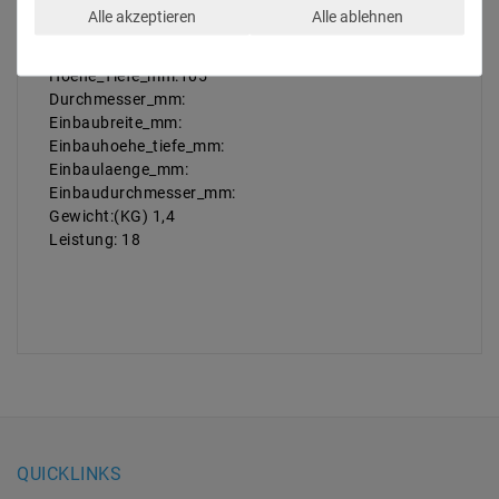
Schutzart: IP44
Alle akzeptieren
Alle ablehnen
Laenge_mm:900
Breite_mm:25
Hoehe_Tiefe_mm:105
Durchmesser_mm:
Einbaubreite_mm:
Einbauhoehe_tiefe_mm:
Einbaulaenge_mm:
Einbaudurchmesser_mm:
Gewicht:(KG) 1,4
Leistung: 18
QUICKLINKS