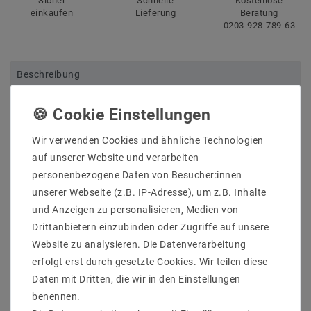
Sicher
Schnelle
Kostenlose
einkaufen
Lieferung
Beratung
0203-928-789-63
Beschreibung
Weitere Details
Informationen zur Produktsicherheit
Wir verwenden Cookies und ähnliche Technologien
auf unserer Website und verarbeiten
personenbezogene Daten von Besucher:innen
unserer Webseite (z.B. IP-Adresse), um z.B. Inhalte
und Anzeigen zu personalisieren, Medien von
VENTA Stehleuchte, mattschwarz - chrom, LED nicht
Drittanbietern einzubinden oder Zugriffe auf unsere
austauschbar, Lichtaustritt direkt, IP30
Hersteller: Helestra
Website zu analysieren. Die Datenverarbeitung
Artikle Nr: 17/1505.22
erfolgt erst durch gesetzte Cookies. Wir teilen diese
Lichtfarb: 2800K
Daten mit Dritten, die wir in den Einstellungen
Werkstoff_Abdeckung: Acryldiffusor satiniert
benennen.
EEK: D