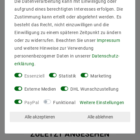
Die Datenverarbeitung kann mit Einwilligung oder
Schutzart: IP30
Laenge_mm:180
aufgrund eines berechtigten Interesses erfolgen. Die
Breite_mm:240
Zustimmung kann erteilt oder abgelehnt werden. Es
Hoehe_Tiefe_mm:1700
besteht das Recht, nicht einzuwilligen und die
Durchmesser_mm:
Einwilligung zu einem späteren Zeitpunkt zu ändern
Einbaubreite_mm:
oder zu widerrufen. Beachten Sie unser
Impressum
Einbauhoehe_tiefe_mm:
Einbaulaenge_mm:
und weitere Hinweise zur Verwendung
Einbaudurchmesser_mm:
personenbezogener Daten in unserer
Daten­schutz­
Gewicht:(KG) 5,8
erklärung
.
Leistung: 31
Essenziell
Statistik
Marketing
Externe Medien
DHL Wunschzustellung
PayPal
Funktional
Weitere Einstellungen
Alle akzeptieren
Alle ablehnen
ZULETZT ANGESEHEN