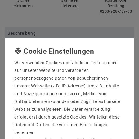
Sicher
Schnelle
Kostenlose
einkaufen
Lieferung
Beratung
0203-928-789-63
Beschreibung
Weitere Details
Informationen zur Produktsicherheit
Wir verwenden Cookies und ähnliche Technologien
auf unserer Website und verarbeiten
personenbezogene Daten von Besucher:innen
unserer Webseite (z.B. IP-Adresse), um z.B. Inhalte
und Anzeigen zu personalisieren, Medien von
DEEP Pendelleuchte, mattgold, LED nicht
Drittanbietern einzubinden oder Zugriffe auf unsere
austauschbar, Lichtaustritt direkt, IP20
Hersteller: Helestra
Website zu analysieren. Die Datenverarbeitung
Artikle Nr: 16/2110.09
erfolgt erst durch gesetzte Cookies. Wir teilen diese
Lichtfarb: 2700K
Daten mit Dritten, die wir in den Einstellungen
Werkstoff_Abdeckung: Glas teilsatiniert
benennen.
EEK: F