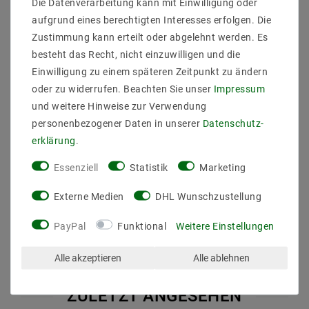
Die Datenverarbeitung kann mit Einwilligung oder
Schutzart: IP20
Laenge_mm:
aufgrund eines berechtigten Interesses erfolgen. Die
Breite_mm:
Zustimmung kann erteilt oder abgelehnt werden. Es
Hoehe_Tiefe_mm:2000
besteht das Recht, nicht einzuwilligen und die
Durchmesser_mm:80
Einwilligung zu einem späteren Zeitpunkt zu ändern
Einbaubreite_mm:
oder zu widerrufen. Beachten Sie unser
Impressum
Einbauhoehe_tiefe_mm:
Einbaulaenge_mm:
und weitere Hinweise zur Verwendung
Einbaudurchmesser_mm:
personenbezogener Daten in unserer
Daten­schutz­
Gewicht:(KG) 0,9
erklärung
.
Leistung: 5
Essenziell
Statistik
Marketing
Externe Medien
DHL Wunschzustellung
PayPal
Funktional
Weitere Einstellungen
Alle akzeptieren
Alle ablehnen
ZULETZT ANGESEHEN