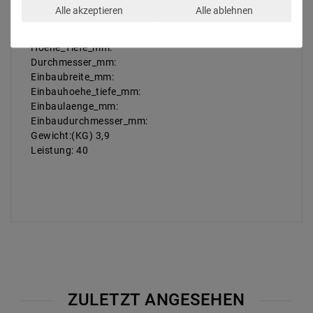
Schutzart: IP20
Alle akzeptieren
Alle ablehnen
Laenge_mm:1110
Breite_mm:45
Hoehe_Tiefe_mm:
Durchmesser_mm:
Einbaubreite_mm:
Einbauhoehe_tiefe_mm:
Einbaulaenge_mm:
Einbaudurchmesser_mm:
Gewicht:(KG) 3,9
Leistung: 40
ZULETZT ANGESEHEN