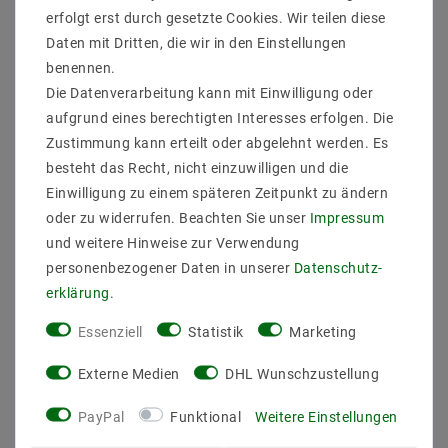
Sicher
Schnelle
Kostenlose
erfolgt erst durch gesetzte Cookies. Wir teilen diese
einkaufen
Lieferung
Beratung
0203-928-789-63
Daten mit Dritten, die wir in den Einstellungen
benennen.
Die Datenverarbeitung kann mit Einwilligung oder
Beschreibung
aufgrund eines berechtigten Interesses erfolgen. Die
Zustimmung kann erteilt oder abgelehnt werden. Es
Weitere Details
besteht das Recht, nicht einzuwilligen und die
Informationen zur Produktsicherheit
Einwilligung zu einem späteren Zeitpunkt zu ändern
oder zu widerrufen. Beachten Sie unser
Impressum
und weitere Hinweise zur Verwendung
personenbezogener Daten in unserer
Daten­schutz­
erklärung
.
NEX Pendelleuchte, mattschwarz, LED nicht
austauschbar, Lichtaustritt direkt, IP20
Essenziell
Statistik
Marketing
Hersteller: Helestra
Artikle Nr: 16/2007.22
Externe Medien
DHL Wunschzustellung
Lichtfarb: 2700K
Werkstoff_Abdeckung: Acryldiffusor satiniert
PayPal
Funktional
Weitere Einstellungen
EEK: E