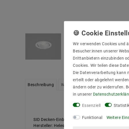
Wir verwenden Cookies und ä
Besucher:innen unserer Webse
Drittanbietern einzubinden od
Cookies. Wir teilen diese Date
Die Datenverarbeitung kann m
erteilt oder abgelehnt werden
Beschreibung
Weitere Details
Informationen zu
ändern oder zu widerrufen. 
in unserer
Daten­schutz­erklä
Essenziell
Statisti
Funktional
Weitere Ein
SID Decken-Einbauleuchte, mattweiß, LED nicht aus
Hersteller: Helestra