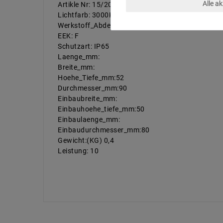
Alle a
Artikle Nr: 15/2034.07
Lichtfarb: 3000K
Werkstoff_Abdeckung:
EEK: F
Schutzart: IP65
Laenge_mm:
Breite_mm:
Hoehe_Tiefe_mm:52
Durchmesser_mm:90
Einbaubreite_mm:
Einbauhoehe_tiefe_mm:50
Einbaulaenge_mm:
Einbaudurchmesser_mm:80
Gewicht:(KG) 0,4
Leistung: 10