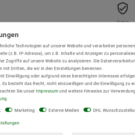
Sicher
einkaufen
hnliche Technologien auf unserer Website und verarbeiten person
ite (z.B. IP-Adresse), um z.B. Inhalte und Anzeigen zu personalisie
er Zugriffe auf unsere Website zu analysieren. Die Datenverarbeitun
n mit Dritten, die wir in den Einstellungen benennen.
it Einwilligung oder aufgrund eines berechtigten Interesses erfol
. Es besteht das Recht, nicht einzuwilligen und die Einwilligung zu 
r Produktsicherheit
Beachten Sie unser
Impressum
und weitere Hinweise zur Verwendun
rung
.
k
Marketing
Externe Medien
DHL Wunschzustellu
stellungen
tauschbar, Lichtaustritt direkt, IP65