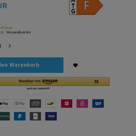
UR
erktage
zgl.
Versandkosten
 den Warenkorb