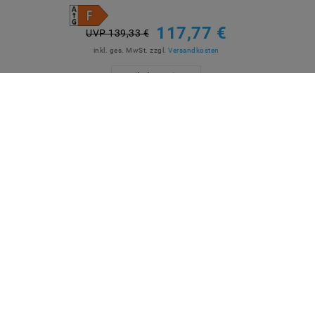
117,77 €
UVP 139,33 €
inkl. ges. MwSt.
zzgl.
Versandkosten
Artikel anzeigen
QUICKLINKS
SICHE
Über Uns
Anmelden
Ihr Warenkorb
Ihre Wunschliste
Ihr Shop-Konto
Versandarten & -kosten
Impressum