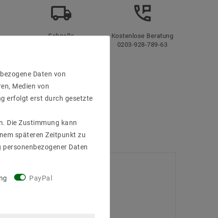
Schnelle
Kostenlose Beratung
Lieferung
0203-928-789-63
enbezogene Daten von
ren, Medien von
g erfolgt erst durch gesetzte
gen. Die Zustimmung kann
einem späteren Zeitpunkt zu
g personenbezogener Daten
ng
PayPal