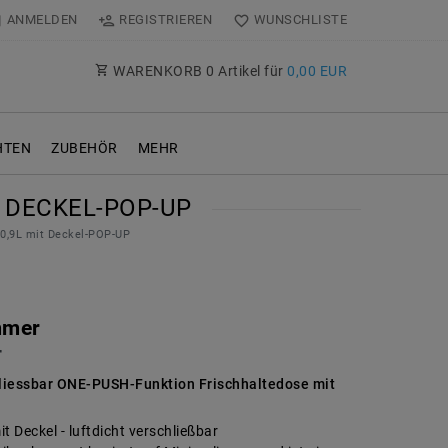
ANMELDEN
REGISTRIEREN
WUNSCHLISTE
WARENKORB
0
Artikel für
0,00 EUR
TEN
ZUBEHÖR
MEHR
 DECKEL-POP-UP
 0,9L mit Deckel-POP-UP
mmer
T
hliessbar ONE-PUSH-Funktion Frischhaltedose mit
t Deckel - luftdicht verschließbar