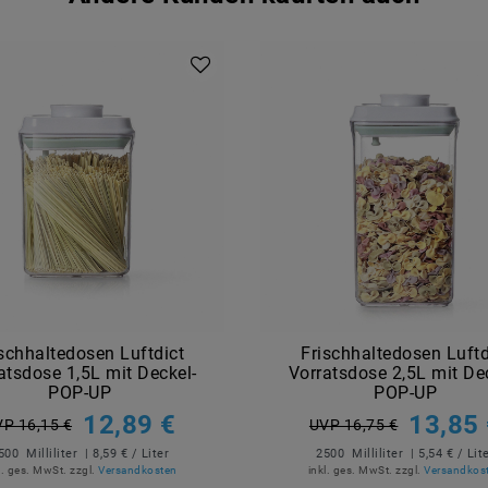
schhaltedosen Luftdict
Frischhaltedosen Luftd
atsdose 1,5L mit Deckel-
Vorratsdose 2,5L mit De
POP-UP
POP-UP
12,89 €
13,85
P 16,15 €
UVP 16,75 €
500
Milliliter
| 8,59 € / Liter
2500
Milliliter
| 5,54 € / Lit
l. ges. MwSt.
zzgl.
Versandkosten
inkl. ges. MwSt.
zzgl.
Versandkos