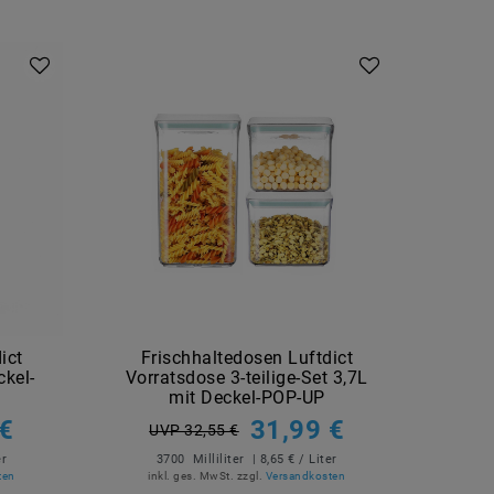
ict
Frischhaltedosen Luftdict
Fr
ckel-
Vorratsdose 3-teilige-Set 3,7L
Vorr
mit Deckel-POP-UP
 €
31,99 €
UVP 32,55 €
U
er
3700
Milliliter
| 8,65 € / Liter
8
ten
inkl. ges. MwSt.
zzgl.
Versandkosten
in