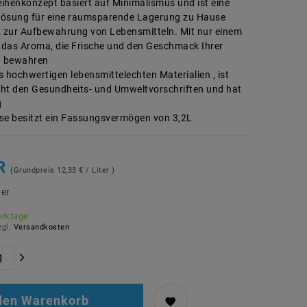
ihenkonzept basiert auf Minimalismus und ist eine
Lösung für eine raumsparende Lagerung zu Hause
x zur Aufbewahrung von Lebensmitteln. Mit nur einem
e das Aroma, die Frische und den Geschmack Ihrer
n bewahren
s hochwertigen lebensmittelechten Materialien , ist
icht den Gesundheits- und Umweltvorschriften und hat
g
se besitzt ein Fassungsvermögen von 3,2L
UR
(Grundpreis
12,33 € / Liter
)
ter
erktage
zgl.
Versandkosten
 den Warenkorb