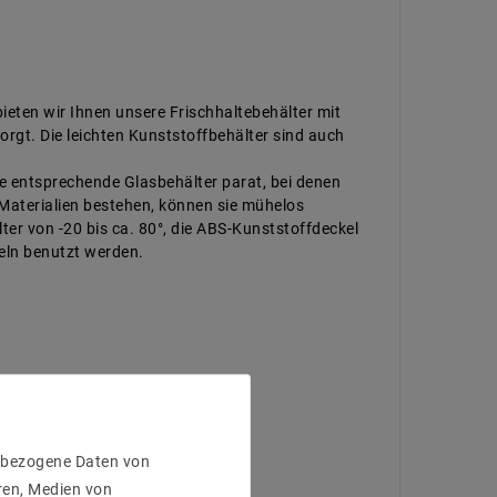
ieten wir Ihnen unsere Frischhaltebehälter mit
orgt. Die leichten Kunststoffbehälter sind auch
e entsprechende Glasbehälter parat, bei denen
 Materialien bestehen, können sie mühelos
ter von -20 bis ca. 80°, die ABS-Kunststoffdeckel
teln benutzt werden.
enbezogene Daten von
ren, Medien von