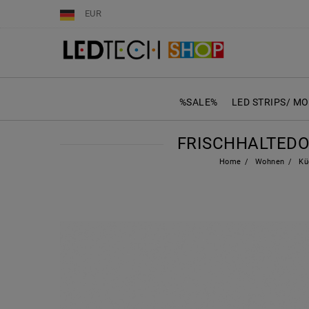
EUR
%SALE%
LED STRIPS/ M
FRISCHHALTEDO
Home
Wohnen
Kü
er
e