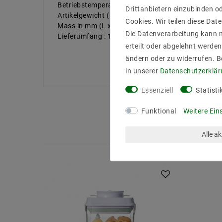
Betriebstemperatur : -20°C - 70°C
Drittanbietern einzubinden od
Artikelgewicht ( Gramm ) : 350
Cookies. Wir teilen diese Date
Mass in mm (L x B x H) : 105x105x158
Die Datenverarbeitung kann m
Lieferumfang : 1 x AK-ZF900T (0,9L)
erteilt oder abgelehnt werden
ändern oder zu widerrufen. 
in unserer
Daten­schutz­erklä
Essenziell
Statisti
Funktional
Weitere Ein
Alle a