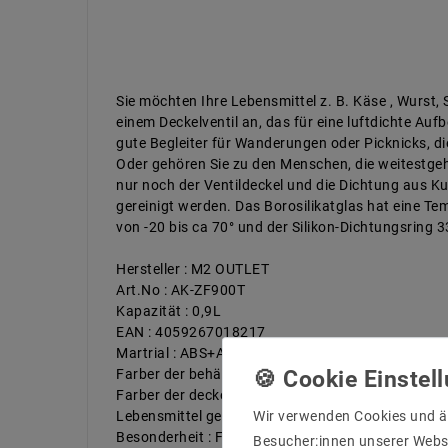
Sie möchten Ihre Lebensmittel z. B. Käse , Wurst,
einem Deckelventil an, das für eine luftdichte Auf
gute Begleiter für Wanderungen oder Picknicks, die
Oder gehören Sie zu den Menschen, die weitestgeh
nur noch der Ventildeckel und die Dichtung aus Ku
gereinigt werden. Das Borosilikatglas hat eine Te
von -20 bis ca 70° und der Silikon-Dichtungsring 
Hersteller : M2 OUTLET
Art.No : AK-ZF900T
Kapazität : 0,9L
EAN : 4059267018217
Martrial : ABS+AS (BPA-freie)
Farber der behälter : Transparent
Farber der deckel : weiß
Wir verwenden Cookies und ä
Lebensmittel geeinget : ja
Besonderheit : FDA | BPA-freie
Besucher:innen unserer Webse