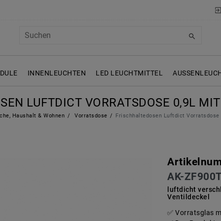
ODULE
INNENLEUCHTEN
LED LEUCHTMITTEL
AUSSENLEUCH
SEN LUFTDICT VORRATSDOSE 0,9L MIT
che, Haushalt & Wohnen
Vorratsdose
Frischhaltedosen Luftdict Vorratsdose
Artikelnu
AK-ZF900
luftdicht versc
Ventildeckel
Vorratsglas mi