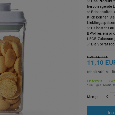
Das Produktre
hervorragende 
Frischhaltebi
Klick können Si
Lieblingsspeise
Es besteht au
BPA-frei, enspr
LFGB-Zulassun
Die Vorratsdo
UVP 14,03 €
11,10 E
Inhalt
900
Millili
Lieferzeit 1 - 3 W
* inkl. ges. MwSt. z
Menge:
In