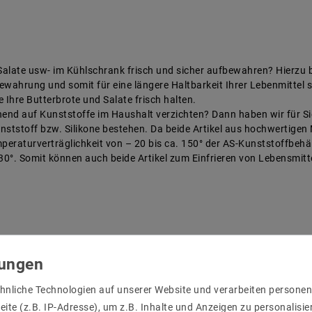
 Salate usw- im Kühlschrank frisch und sicher aufbewahren? Hierzu b
bewahrung und somit für eine längere Haltbarkeit Ihrer Lebenmittel s
 Ihre Butterbrote und Salate frisch halten.
end auf Kunststoffe im Haushalt verzichten? Dann haben wir für Si
nststoff bzw. Silikone bestehen. Da beide Artikel aus hochwertigen
mperaturverträglichkeit von – 20 bis ca. 150° der AS-Kunststoffbehäl
330°. Somit können auch beide Artikel zum Einfrieren von Lebensmit
hnliche Technologien auf unserer Website und verarbeiten person
ite (z.B. IP-Adresse), um z.B. Inhalte und Anzeigen zu personalisie