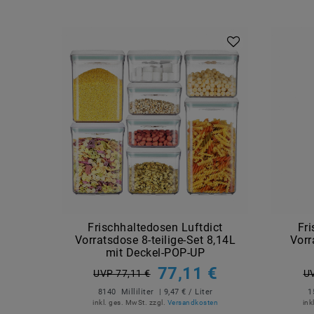
Frischhaltedosen Luftdict
Fri
Vorratsdose 8-teilige-Set 8,14L
Vorr
mit Deckel-POP-UP
77,11 €
UVP 77,11 €
UV
8140
Milliliter
| 9,47 € / Liter
1
inkl. ges. MwSt.
zzgl.
Versandkosten
ink