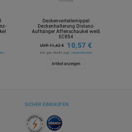
l
Deckenverteilernippel
nz-
Deckenhalterung Distanz-
De
kel
Aufhänger Affenschaukel weiß
Au
EC854
€
10,57 €
UVP 11,42 €
ten
inkl. ges. MwSt.
zzgl.
Versandkosten
in
Artikel anzeigen
SICHER EINKAUFEN