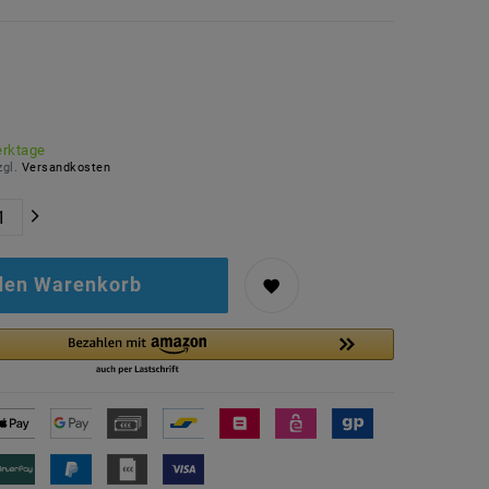
erktage
zgl.
Versandkosten
 den Warenkorb