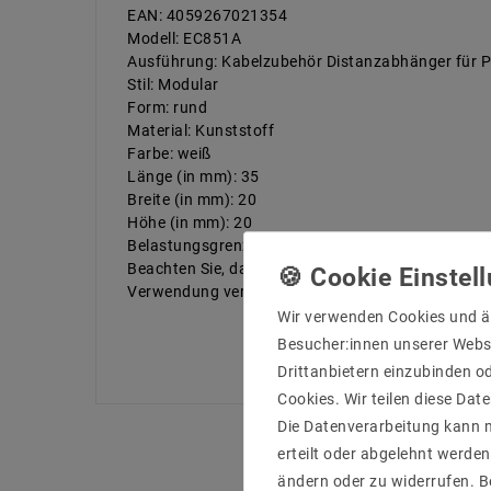
EAN: 4059267021354
Modell: EC851A
Ausführung: Kabelzubehör Distanzabhänger für P
Stil: Modular
Form: rund
Material: Kunststoff
Farbe: weiß
Länge (in mm): 35
Breite (in mm): 20
Höhe (in mm): 20
Belastungsgrenze: max. 3 kg
Beachten Sie, dass verschiedene Dachmaterialien
Verwendung verursachte Lockerung nicht übersch
Wir verwenden Cookies und ä
Besucher:innen unserer Webse
Drittanbietern einzubinden od
Cookies. Wir teilen diese Date
Die Datenverarbeitung kann m
erteilt oder abgelehnt werden
ändern oder zu widerrufen. 