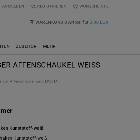
ANMELDEN
REGISTRIEREN
WUNSCHLISTE
WARENKORB
0
Artikel für
0,00 EUR
TEN
ZUBEHÖR
MEHR
R AFFENSCHAUKEL WEISS E
hänger Affenschaukel weiß EC851A
mmer
ken Kunststoff-weiß
haken Kunststoff-weiß