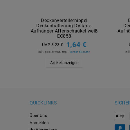
Deckenverteilernippel
Deckenhalterung Distanz-
De
Aufhänger Affenschaukel weiß
Aufhä
EC858
1,64 €
UVP 8,23 €
inkl. ges. MwSt.
zzgl.
Versandkosten
ink
Artikel anzeigen
QUICKLINKS
SICHE
Über Uns
Anmelden
Ihr Warenkorb