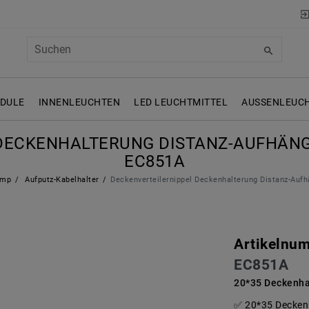
ODULE
INNENLEUCHTEN
LED LEUCHTMITTEL
AUSSENLEUCH
DECKENHALTERUNG DISTANZ-AUFHÄNGE
C851A
amp
Aufputz-Kabelhalter
Deckenverteilernippel Deckenhalterung Distanz-Auf
Artikelnu
EC851A
20*35 Deckenha
20*35 Decken