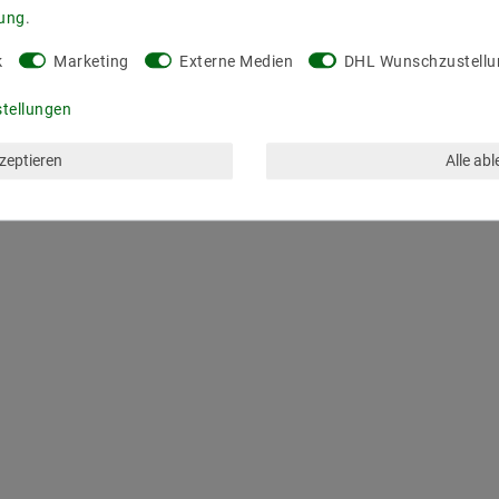
rung
.
ZULETZT ANGESEHEN
k
Marketing
Externe Medien
DHL Wunschzustellu
stellungen
kzeptieren
Alle ab