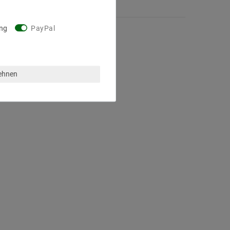
ng
PayPal
lehnen