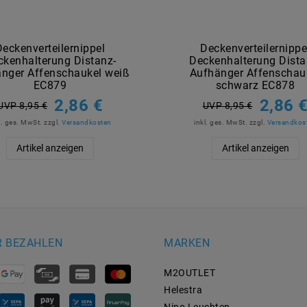
Deckenverteilernippel
Deckenverteilernippe
ckenhalterung Distanz-
Deckenhalterung Dista
nger Affenschaukel weiß
Aufhänger Affenschau
EC879
schwarz EC878
2,86 €
2,86 
UVP 8,95 €
UVP 8,95 €
l. ges. MwSt.
zzgl.
Versandkosten
inkl. ges. MwSt.
zzgl.
Versandkos
Artikel anzeigen
Artikel anzeigen
R BEZAHLEN
MARKEN
M2OUTLET
Helestra
Nino Leuchten