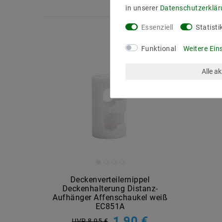
in unserer
Daten­schutz­erklä
Essenziell
Statisti
Funktional
Weitere Ein
Alle a
Deckenverteilernippel
Deckenhalterung Distanz-
Aufhänger Affenschaukel weiß
EC851A
1,90 €
UVP 8,95 €