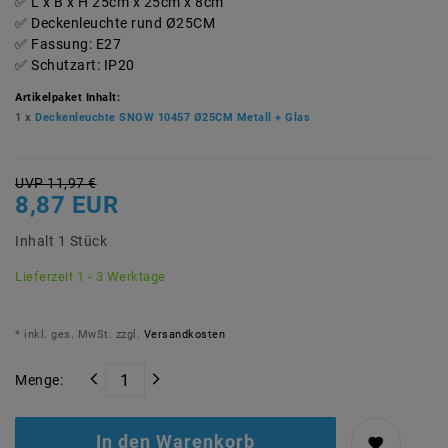
L x B x H 25cm x 25cm x 8cm
Deckenleuchte rund Ø25CM
Fassung: E27
Schutzart: IP20
Artikelpaket Inhalt:
1 x
Deckenleuchte SNOW 10457 Ø25CM Metall + Glas
UVP 11,97 €
8,87 EUR
Inhalt
1
Stück
Lieferzeit 1 - 3 Werktage
* inkl. ges. MwSt. zzgl.
Versandkosten
Menge:
In den Warenkorb