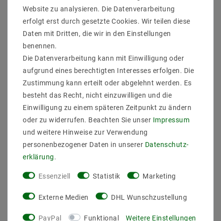
H (CM) : 8
Website zu analysieren. Die Datenverarbeitung
Gewicht Netto (KG) : 0,64
erfolgt erst durch gesetzte Cookies. Wir teilen diese
Spannungeingang (Volt) : 230
Daten mit Dritten, die wir in den Einstellungen
Schutzart : IP20
Leuchtmittel Austauschbar : YES
benennen.
Anzahl Flammen : 1
Die Datenverarbeitung kann mit Einwilligung oder
Fassungen : E27
aufgrund eines berechtigten Interesses erfolgen. Die
Leistung : for 1xE27, max.40W
Zustimmung kann erteilt oder abgelehnt werden. Es
Leuchtmittel : Leuchtmittel nicht enthalten
besteht das Recht, nicht einzuwilligen und die
Einwilligung zu einem späteren Zeitpunkt zu ändern
oder zu widerrufen. Beachten Sie unser
Impressum
und weitere Hinweise zur Verwendung
personenbezogener Daten in unserer
Daten­schutz­
erklärung
.
Essenziell
Statistik
Marketing
ZULETZT ANGESEHEN
Externe Medien
DHL Wunschzustellung
PayPal
Funktional
Weitere Einstellungen