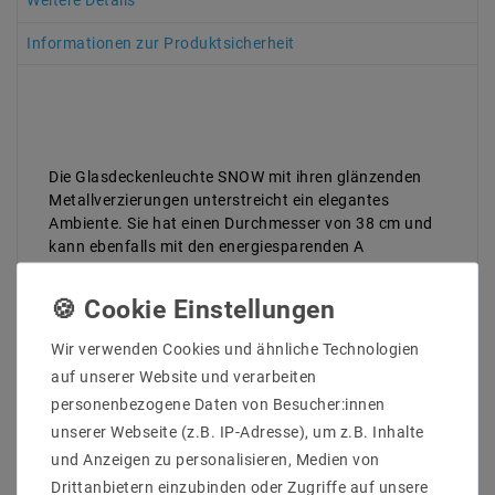
Weitere Details
Informationen zur Produktsicherheit
Die Glasdeckenleuchte SNOW mit ihren glänzenden
Metallverzierungen unterstreicht ein elegantes
Ambiente. Sie hat einen Durchmesser von 38 cm und
kann ebenfalls mit den energiesparenden A
Leuchtmitteln ausgestattet werden.
Hersteller: M2OUTLET
Artikle Nr: 10.457.25.01
Wir verwenden Cookies und ähnliche Technologien
Eigenname : SNOW
auf unserer Website und verarbeiten
Produktbereich : Indoor
personenbezogene Daten von Besucher:innen
INSTALL : Deckenleuchte
unserer Webseite (z.B. IP-Adresse), um z.B. Inhalte
Martial : Metall + Glas
L (CM) : 25
und Anzeigen zu personalisieren, Medien von
B (CM) : 25
Drittanbietern einzubinden oder Zugriffe auf unsere