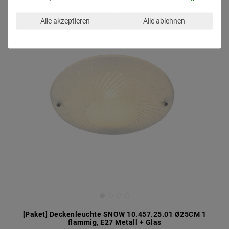
Artikelpaket
Alle akzeptieren
Alle ablehnen
[Paket] Deckenleuchte SNOW 10.457.25.01 Ø25CM 1
flammig, E27 Metall + Glas