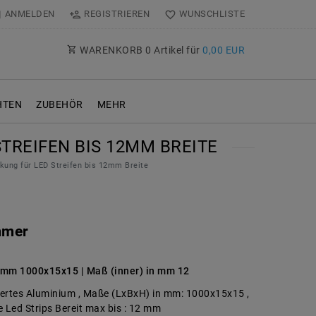
ANMELDEN
REGISTRIEREN
WUNSCHLISTE
WARENKORB
0
Artikel für
0,00 EUR
TEN
ZUBEHÖR
MEHR
STREIFEN BIS 12MM BREITE
ckung für LED Streifen bis 12mm Breite
mmer
 mm 1000x15x15 | Maß (inner) in mm 12
xiertes Aluminium , Maße (LxBxH) in mm: 1000x15x15 ,
 Led Strips Bereit max bis : 12 mm