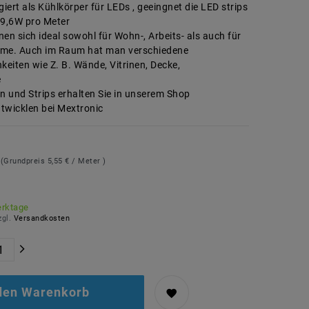
giert als Kühlkörper für LEDs , geeingnet die LED strips
19,6W pro Meter
gnen sich ideal sowohl für Wohn-, Arbeits- als auch für
ume. Auch im Raum hat man verschiedene
eiten wie Z. B. Wände, Vitrinen, Decke,
e
en und Strips erhalten Sie in unserem Shop
twicklen bei Mextronic
R
(Grundpreis
5,55 € / Meter
)
erktage
zgl.
Versandkosten
 den Warenkorb