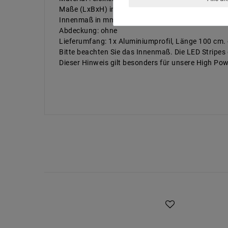
Maße (LxBxH) in mm: 1000x15x15
Innenmaß in mm: 12
Abdeckung: ohne
Lieferumfang: 1x Aluminiumprofil, Länge 100 cm
Bitte beachten Sie das Innenmaß. Die LED Stripes 
Dieser Hinweis gilt besonders für unsere High Powe