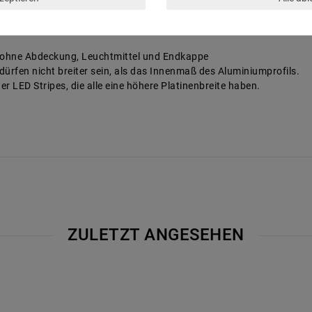
. ohne Abdeckung, Leuchtmittel und Endkappe
dürfen nicht breiter sein, als das Innenmaß des Aluminiumprofils.
r LED Stripes, die alle eine höhere Platinenbreite haben.
ZULETZT ANGESEHEN