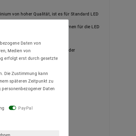
minium von hoher Qualität, ist es für Standard LED
‘s free). Es ist ein stilvoller Rahmen für die LED
enbezogene Daten von
en (klar, leicht satiniert, opal) oder
ren, Medien von
g erfolgt erst durch gesetzte
gen. Die Zustimmung kann
einem späteren Zeitpunkt zu
g personenbezogener Daten
ng
PayPal
lehnen