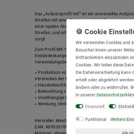
Das „Aufputzprofil tief” ist ein universelles Aufp
Streifen mit einer Breite von 6 bis 12 mm geeig
einer opalen Abdeckung erhält man auf der gesamten
Streifen, und erfüllt auch gleichzeitig die Funktio
sorgt.
Wir verwenden Cookies und ä
Zum Profil M5-1 bieten wir auch Zubehör an, wie ei
Besucher:innen unserer Webse
Endabdeckungen, die das Profil professionell sch
Drittanbietern einzubinden od
Verwendungsbeispiele:
Cookies. Wir teilen diese Date
» Produktion von Möbeln (die kleine Größe erlaubt
Die Datenverarbeitung kann m
Verstecken der Fassung in den Möbelwänden)
erteilt oder abgelehnt werden
» Hausbeleuchtung (Treppen, Böden, Schränke)
ändern oder zu widerrufen. 
» Beleuchtung von Ladenregalen
in unserer
Daten­schutz­erklä
» Unabhängige LED Fassung
» Werbung, Verkaufsstände, Messestände
Essenziell
Statisti
Funktional
Weitere Ein
Hersteller: Mextronic
EAN: 4059267003831
Material : eloxiertes Aluminium
Alle a