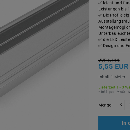
leicht und fun
Leistungen bis 
Die Profile ei
Ausstellungsrä
Montagemöglichk
Unterbauleucht
die LED Leist
Design und En
UVP 6,44 €
5,55 EU
Inhalt
1
Meter
Lieferzeit 1 - 3 W
* inkl. ges. MwSt. z
Menge:
In