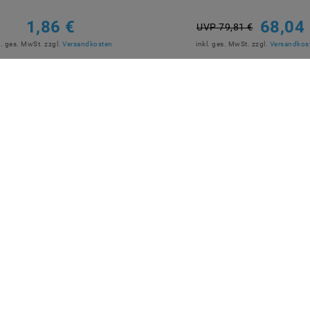
1,86 €
68,04
UVP 79,81 €
l. ges. MwSt.
zzgl.
Versandkosten
inkl. ges. MwSt.
zzgl.
Versandkos
Artikel anzeigen
Artikel anzeigen
R BEZAHLEN
MARKEN
M2OUTLET
Helestra
Nino Leuchten
TCI
Meanwell
Mextronic
Mi-Light / MiBOXER
LÄSSIGE LIEFERUNG