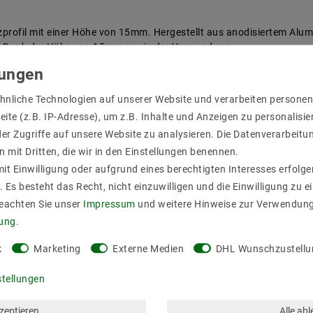
utzprofil mit einer Höhe von 15mm. Hergestellt aus anodisiertem Alu
net. Dank der Höhe von 15mm sowie der Verwendung
 Fläche eine einheitliche Lichtlinie ohne sichtbare Punktbildung (dot
n einer Heizleiste, die für eine gute Wärmeabgabe
hnliche Technologien auf unserer Website und verarbeiten person
nclipsbare Abdeckungen des Typs „klick“ in verschiedenen Ausführung
ite (z.B. IP-Adresse), um z.B. Inhalte und Anzeigen zu personalisie
ließen und so das Eindringen von Staub verhindern.
er Zugriffe auf unsere Website zu analysieren. Die Datenverarbeitun
n mit Dritten, die wir in den Einstellungen benennen.
 ein einfaches
it Einwilligung oder aufgrund eines berechtigten Interesses erfol
. Es besteht das Recht, nicht einzuwilligen und die Einwilligung zu 
Beachten Sie unser
Impressum
und weitere Hinweise zur Verwendun
rung
.
k
Marketing
Externe Medien
DHL Wunschzustellu
stellungen
kzeptieren
Alle ab