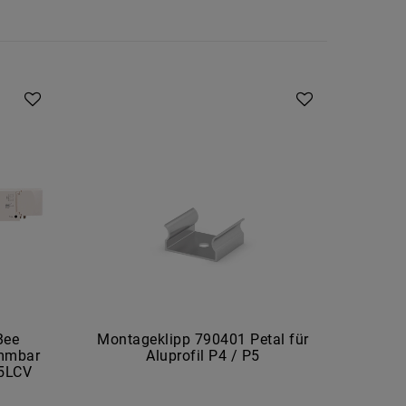
Bee
Montageklipp 790401 Petal für
FUT
immbar
Aluprofil P4 / P5
ein
75LCV