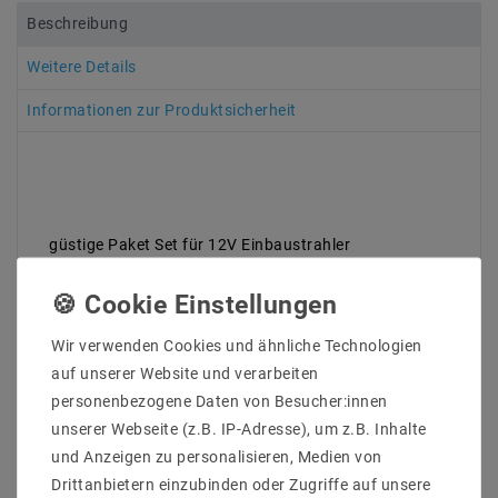
Beschreibung
Weitere Details
Informationen zur Produktsicherheit
güstige Paket Set für 12V Einbaustrahler
Lieferumfang : 10 Stück Deckeinebaurahmen Inkl 10
Stück MR16 12V Fassung ohne Leuchtmittel
EBRSETMR3753_10
Hersteller : Mextronic
Wir verwenden Cookies und ähnliche Technologien
EAN : 4059267019894
auf unserer Website und verarbeiten
Material : Stahlblech
personenbezogene Daten von Besucher:innen
MPN : 3753
unserer Webseite (z.B. IP-Adresse), um z.B. Inhalte
Farbe/Optik : white
Schwenkbar : ja
und Anzeigen zu personalisieren, Medien von
Bauform : -
Drittanbietern einzubinden oder Zugriffe auf unsere