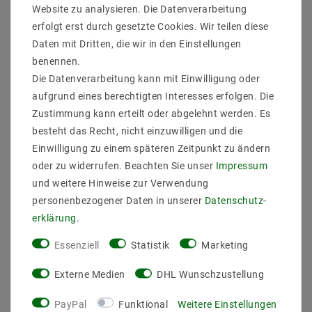
Leuchtmittelbefestigung : Sperring vorne
Website zu analysieren. Die Datenverarbeitung
Leuchtmitteldurchmesse (mm) : 50
erfolgt erst durch gesetzte Cookies. Wir teilen diese
Rostfrei : ja
Daten mit Dritten, die wir in den Einstellungen
Außendurchmesser (mm) : 88
benennen.
Lochmaß/Fräsloch (mm) : 68
Passendes Leuchtmittel : bis 50W Halogen Lampen /
Die Datenverarbeitung kann mit Einwilligung oder
LED Strahler bis 10W in standard Halogen Maß
aufgrund eines berechtigten Interesses erfolgen. Die
Zustimmung kann erteilt oder abgelehnt werden. Es
besteht das Recht, nicht einzuwilligen und die
Einwilligung zu einem späteren Zeitpunkt zu ändern
oder zu widerrufen. Beachten Sie unser
Impressum
und weitere Hinweise zur Verwendung
personenbezogener Daten in unserer
Daten­schutz­
erklärung
.
ZULETZT ANGESEHEN
Essenziell
Statistik
Marketing
Externe Medien
DHL Wunschzustellung
Artikelpaket
PayPal
Funktional
Weitere Einstellungen