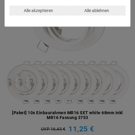
Alle akzeptieren
Alle ablehnen
[Paket] 10x Einbaurahmen MR16 SET white 68mm inkl
MR16 Fassung 3753
11,25 €
UVP 16,43 €