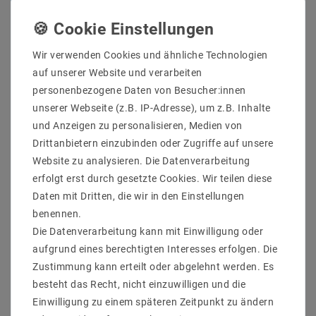
In den Warenkorb
Wir verwenden Cookies und ähnliche Technologien
auf unserer Website und verarbeiten
personenbezogene Daten von Besucher:innen
unserer Webseite (z.B. IP-Adresse), um z.B. Inhalte
und Anzeigen zu personalisieren, Medien von
Drittanbietern einzubinden oder Zugriffe auf unsere
Website zu analysieren. Die Datenverarbeitung
erfolgt erst durch gesetzte Cookies. Wir teilen diese
Daten mit Dritten, die wir in den Einstellungen
benennen.
Sicher
Schnelle
Kostenlose
Die Datenverarbeitung kann mit Einwilligung oder
einkaufen
Lieferung
Beratung
aufgrund eines berechtigten Interesses erfolgen. Die
0203-928-789-63
Zustimmung kann erteilt oder abgelehnt werden. Es
besteht das Recht, nicht einzuwilligen und die
Einwilligung zu einem späteren Zeitpunkt zu ändern
Beschreibung