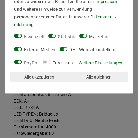
oder zu widerrufen. Beachten Sie unser
Impressum
Weitere Details
und weitere Hinweise zur Verwendung
personenbezogener Daten in unserer
Daten­schutz­
Informationen zur Produktsicherheit
erklärung
.
Essenziell
Statistik
Marketing
Externe Medien
DHL Wunschzustellung
Hersteller: Mextronic
Leistung: 30W
PayPal
Funktional
Weitere Einstellungen
EAN: 4059267001820
Lichtstrom: 2600LM
Alle akzeptieren
Alle ablehnen
Abstrahlwinkel: 40 Grad
Flux(300CM): 938 lx
Lichtausbeute: 95 Lumen/W
EEK: A+
Leds: 1x30W
LED TYPEN: Bridgelux
Lichtfarb: Neutralweiß
Farbtemeratur: 4000
Farbwiedergabe: 82