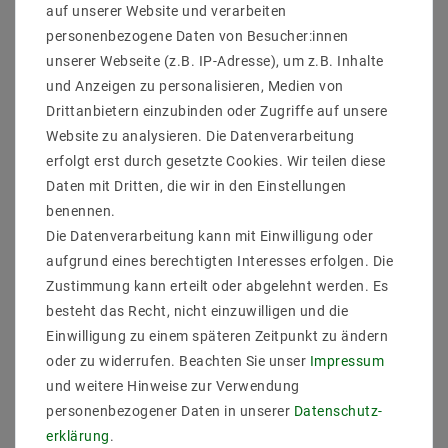
auf unserer Website und verarbeiten
personenbezogene Daten von Besucher:innen
Lieferumfang : 10 Stück Deckeinebaurahmen Inkl 10
unserer Webseite (z.B. IP-Adresse), um z.B. Inhalte
Stück 220V GU10 Fassung ohne Leuchtmittel
EBRSETGU6101-A-C_10
und Anzeigen zu personalisieren, Medien von
Hersteller : Mextronic
Drittanbietern einzubinden oder Zugriffe auf unsere
EAN : 4059267022160
Website zu analysieren. Die Datenverarbeitung
Material : Stahlblech
erfolgt erst durch gesetzte Cookies. Wir teilen diese
MPN : 6101-A-C
Daten mit Dritten, die wir in den Einstellungen
Farbe/Optik : Chrom-Metall
Schwenkbar : ja
benennen.
Bauform : rund
Die Datenverarbeitung kann mit Einwilligung oder
Leuchtmittelbefestigung : Sperring vorne
aufgrund eines berechtigten Interesses erfolgen. Die
Leuchtmitteldurchmesse (mm) : 50
Zustimmung kann erteilt oder abgelehnt werden. Es
Rostfrei : ja
besteht das Recht, nicht einzuwilligen und die
Außendurchmesser (mm) : 88
Lochmaß/Fräsloch (mm) : 65
Einwilligung zu einem späteren Zeitpunkt zu ändern
Passendes Leuchtmittel : bis 50W Halogen Lampen /
oder zu widerrufen. Beachten Sie unser
Impressum
LED Strahler bis 15W in standard Halogen Maß
und weitere Hinweise zur Verwendung
personenbezogener Daten in unserer
Daten­schutz­
erklärung
.