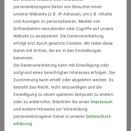
Mean Well MDR-60 DIN-
Mean Well MDR-20 DIN-
Schiene SNT 60W
Schiene SNT 15W 5V/3A
personenbezogene Daten von Besucher:innen
48V/1,25A
unserer Webseite (z.B. IP-Adresse), um z.B. Inhalte
13,16 €
UVP 24,11 €
19,05 €
UVP 31,65 €
und Anzeigen zu personalisieren, Medien von
Drittanbietern einzubinden oder Zugriffe auf unsere
Artikel anzeigen
Website zu analysieren. Die Datenverarbeitung
Artikel anzeigen
erfolgt erst durch gesetzte Cookies. Wir teilen diese
Daten mit Dritten, die wir in den Einstellungen
benennen.
Die Datenverarbeitung kann mit Einwilligung oder
aufgrund eines berechtigten Interesses erfolgen. Die
Zustimmung kann erteilt oder abgelehnt werden. Es
besteht das Recht, nicht einzuwilligen und die
Einwilligung zu einem späteren Zeitpunkt zu ändern
oder zu widerrufen. Beachten Sie unser
Impressum
und weitere Hinweise zur Verwendung
personenbezogener Daten in unserer
Daten­schutz­
Mean Well RS-15 case
Mean Well ELG-75
single output SNT case
IP65/IP67/DALI SNT
erklärung
.
15W 15V/1A
IP65 75,6W 48V/1,6A