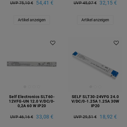
54,41 €
32,15 €
UVP 75,10 €
UVP 45,07 €
Artikel anzeigen
Artikel anzeigen
Self Electronics SLT60-
SELF SLT30-24VFG 24.0
12VFG-UN 12.0 V/DC/0-
V/DC/0-1.25A 1.25A 30W
0,2A 60 W IP20
IP20
33,08 €
18,92 €
UVP 46,16 €
UVP 29,51 €