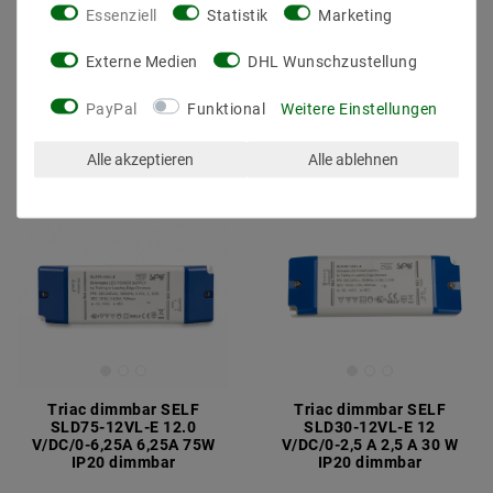
CV+CC + PE
Essenziell
Statistik
Marketing
8,66 €
UVP 17,83 €
37,49 €
UVP 49,30 €
Externe Medien
DHL Wunschzustellung
Artikel anzeigen
PayPal
Funktional
Weitere Einstellungen
Artikel anzeigen
Alle akzeptieren
Alle ablehnen
Triac dimmbar SELF
Triac dimmbar SELF
SLD75-12VL-E 12.0
SLD30-12VL-E 12
V/DC/0-6,25A 6,25A 75W
V/DC/0-2,5 A 2,5 A 30 W
IP20 dimmbar
IP20 dimmbar