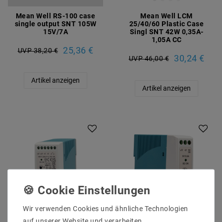
Mean Well RS-100 case
Mean Well LCM
single output SNT 105W
25/40/60 Plastic Case
15V/7A
Singl SNT 42W 0,35A-
1,05A CC
25,36 €
UVP 38,20 €
30,24 €
UVP 46,00 €
Artikel anzeigen
Artikel anzeigen
Wir verwenden Cookies und ähnliche Technologien
auf unserer Website und verarbeiten