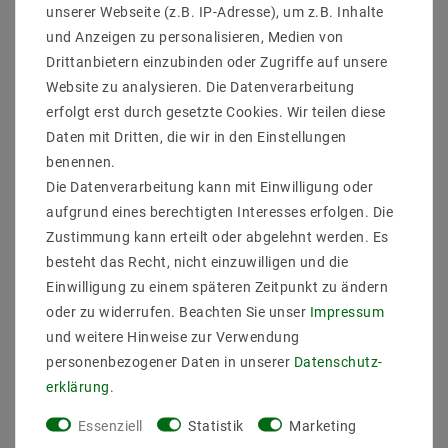
unserer Webseite (z.B. IP-Adresse), um z.B. Inhalte
und Anzeigen zu personalisieren, Medien von
Drittanbietern einzubinden oder Zugriffe auf unsere
Website zu analysieren. Die Datenverarbeitung
erfolgt erst durch gesetzte Cookies. Wir teilen diese
Daten mit Dritten, die wir in den Einstellungen
benennen.
Die Datenverarbeitung kann mit Einwilligung oder
LED E27 9W 230V AC
Wandleuchte Innen
aufgrund eines berechtigten Interesses erfolgen. Die
Warmweiß FILAMENT
weiß-golden SQUALLA
COG 1100 Lumen 300°
G9 IP20 Aluminium
Zustimmung kann erteilt oder abgelehnt werden. Es
besteht das Recht, nicht einzuwilligen und die
4,83 €
14,37 €
UVP 12,09 €
UVP 21,34 €
Einwilligung zu einem späteren Zeitpunkt zu ändern
oder zu widerrufen. Beachten Sie unser
Impressum
Artikel anzeigen
und weitere Hinweise zur Verwendung
Artikel anzeigen
personenbezogener Daten in unserer
Daten­schutz­
erklärung
.
Essenziell
Statistik
Marketing