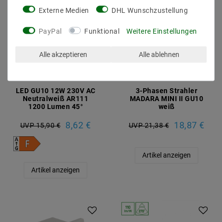
Externe Medien
DHL Wunschzustellung
PayPal
Funktional
Weitere Einstellungen
Alle akzeptieren
Alle ablehnen
LED GU10 12W 230V AC
3-Phasen Strahler
Neutralweiß AR111
MADARA MINI II GU10
1200 Lumen 45°
weiß
8,62 €
18,87 €
UVP 15,90 €
UVP 21,38 €
Artikel anzeigen
Artikel anzeigen