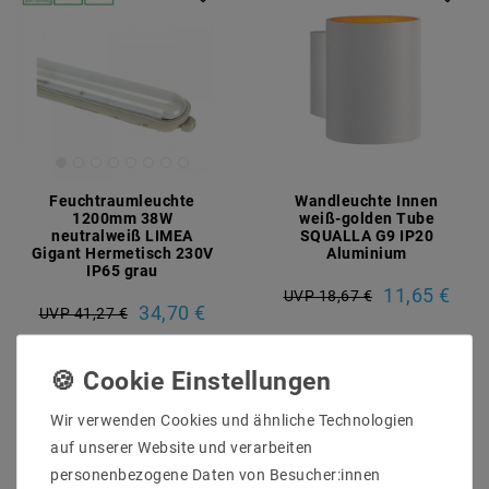
Feuchtraumleuchte
Wandleuchte Innen
1200mm 38W
weiß-golden Tube
neutralweiß LIMEA
SQUALLA G9 IP20
Gigant Hermetisch 230V
Aluminium
IP65 grau
11,65 €
UVP 18,67 €
34,70 €
UVP 41,27 €
Artikel anzeigen
Artikel anzeigen
Wir verwenden Cookies und ähnliche Technologien
auf unserer Website und verarbeiten
personenbezogene Daten von Besucher:innen