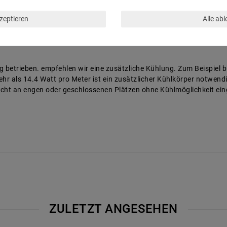
kzeptieren
Alle ab
 betrieben. empfehlen wir eine zusätzliche Kühlung. Zum Beispiel b
hr als 14.4 Watt pro Meter ist ein zusätzlicher Kühlkörper notwend
nicht an engen oder geschlossenen Plätzen ohne Kühlmöglichkeit ei
ZULETZT ANGESEHEN