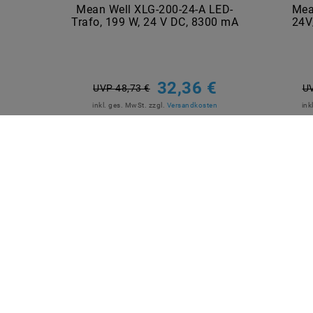
Mean Well XLG-200-24-A LED-
Mea
Trafo, 199 W, 24 V DC, 8300 mA
24V
32,36 €
UVP 48,73 €
UV
inkl. ges. MwSt.
zzgl.
Versandkosten
ink
Artikel anzeigen
QUICKLINKS
SICHE
Über Uns
Anmelden
Ihr Warenkorb
Ihre Wunschliste