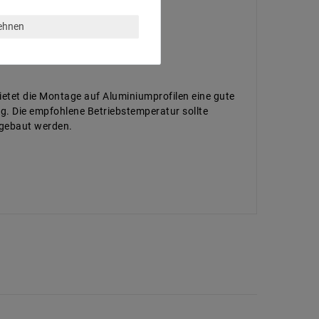
lehnen
ietet die Montage auf Aluminiumprofilen eine gute
ig. Die empfohlene Betriebstemperatur sollte
ngebaut werden.