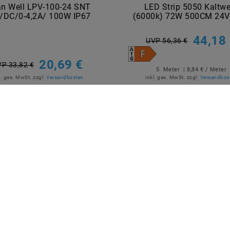
n Well LPV-100-24 SNT
LED Strip 5050 Kaltw
/DC/0-4,2A/ 100W IP67
(6000k) 72W 500CM 24V
44,18
UVP 56,36 €
20,69 €
P 33,82 €
5
Meter
| 8,84 € / Meter
l. ges. MwSt.
zzgl.
Versandkosten
inkl. ges. MwSt.
zzgl.
Versandkos
Artikel anzeigen
Artikel anzeigen
R BEZAHLEN
MARKEN
M2OUTLET
Helestra
Nino Leuchten
TCI