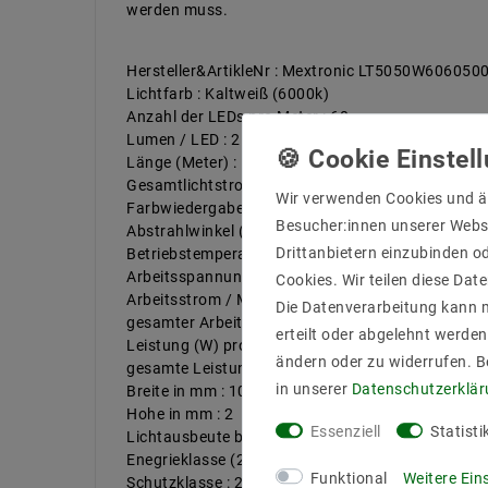
werden muss.
Hersteller&ArtikleNr : Mextronic LT5050W606050
Lichtfarb : Kaltweiß (6000k)
Anzahl der LEDs pro Meter : 60
Lumen / LED : 25
Länge (Meter) : 5
Gesamtlichtstrom bis : 7500
Wir verwenden Cookies und ä
Farbwiedergabe : 83
Besucher:innen unserer Webse
Abstrahlwinkel (Grad) : 120
Drittanbietern einzubinden od
Betriebstemperatur (C°) : -20ºC - 50ºC
Arbeitsspannung (Volt) : 24
Cookies. Wir teilen diese Date
Arbeitsstrom / Meter max bis (mA) : 600
Die Datenverarbeitung kann m
gesamter Arbeitsstrom (max) bis (mA) : 3
erteilt oder abgelehnt werden
Leistung (W) pro Meter bis : 14,4
ändern oder zu widerrufen. 
gesamte Leistung (W) bis : 72
in unserer
Daten­schutz­erklä
Breite in mm : 10
Hohe in mm : 2
Essenziell
Statisti
Lichtausbeute bis : 104 lm/W
Enegrieklasse (2017/1369) : F
Funktional
Weitere Ein
Schutzklasse : 20