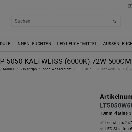
ODULE
INNENLEUCHTEN
LED LEUCHTMITTEL
AUSSENLEUCH
P 5050 KALTWEISS (6000K) 72W 500CM 
s/ Module
24v Strips
ohne Wasserdicht
LED Strip 5050 Kaltweiß (6000k)
Artikelnu
LT5050W6
10mm Platine 3
Led strips 24
LED Streifen 