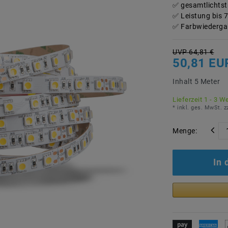
gesamtlichtst
Leistung bis 
Farbwiedergab
UVP 64,81 €
50,81 E
Inhalt
5
Meter
Lieferzeit 1 - 3 W
* inkl. ges. MwSt. z
Menge:
In