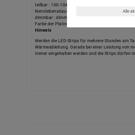
teilbar : 100-104mm
Nennlebensdauer bis zu (Stunden) : 50000
Alle a
dimmbar : dimmbar über PWM
Farbe der Platine : Weiß
Hinweis
Werden die LED-Strips für mehrere Stunden am Tag
Wärmeableitung. Gerade bei einer Leistung von me
immer eingehalten werden und die Strips dürfen 