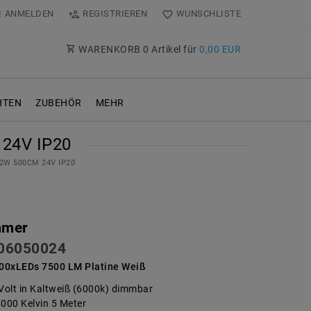
ANMELDEN
REGISTRIEREN
WUNSCHLISTE
WARENKORB
0
Artikel für
0,00 EUR
TEN
ZUBEHÖR
MEHR
24V IP20
 72W 500CM 24V IP20
mmer
06050024
00xLEDs 7500 LM Platine Weiß
 Volt in Kaltweiß (6000k) dimmbar
6000 Kelvin 5 Meter