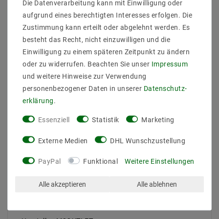
Die Datenverarbeitung kann mit Einwilligung oder
Ihre Vorteile auf einen Blick
aufgrund eines berechtigten Interesses erfolgen. Die
Nachhaltiges Design:
Gefertigt aus
Zustimmung kann erteilt oder abgelehnt werden. Es
umweltfreundlichem Holz, unterstützt diese
besteht das Recht, nicht einzuwilligen und die
Pendelleuchte einen bewussten Lebensstil.
Natürliche Wärme:
Das hochwertige
Einwilligung zu einem späteren Zeitpunkt zu ändern
Holzmaterial verleiht jedem Raum eine warme,
oder zu widerrufen. Beachten Sie unser
Impressum
einladende Atmosphäre und ein modernes Flair.
und weitere Hinweise zur Verwendung
Vielseitige Beleuchtung:
Perfekt geeignet für
personenbezogener Daten in unserer
Daten­schutz­
den Essplatz oder Wohnzimmertisch, um ein
erklärung
.
gemütliches Ambiente zu schaffen.
Individuelle Lichtgestaltung:
Dank der E27
Essenziell
Statistik
Marketing
Fassung können Sie stromsparende LED
Leuchtmittel bis 40W flexibel wählen (nicht
Externe Medien
DHL Wunschzustellung
enthalten).
Einfache Integration:
Mit einem Durchmesser
PayPal
Funktional
Weitere Einstellungen
von 40 cm und einer Höhe von 150 cm fügt sich
die Leuchte harmonisch in verschiedene
Einrichtungsstile ein.
Alle akzeptieren
Alle ablehnen