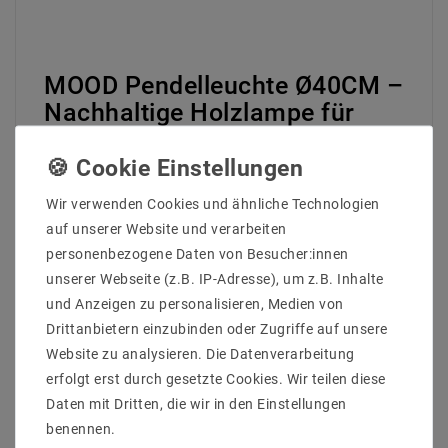
MOOD Pendelleuchte Ø40CM –
Nachhaltige Holzlampe für
warmes Ambiente mit E27
Fassung
Entdecken Sie die MOOD
Wir verwenden Cookies und ähnliche Technologien
Pendelleuchte: Holz ist ein äußerst
auf unserer Website und verarbeiten
umweltfreundliches und
personenbezogene Daten von Besucher:innen
nachhaltiges Material, das Ihrem
unserer Webseite (z.B. IP-Adresse), um z.B. Inhalte
Zuhause die Wärme der Natur und
und Anzeigen zu personalisieren, Medien von
ein modernes Ambiente verleiht.
Drittanbietern einzubinden oder Zugriffe auf unsere
Diese stilvolle Leuchte verbindet
Website zu analysieren. Die Datenverarbeitung
ökologisches Bewusstsein mit
anspruchsvollem Design und schafft
erfolgt erst durch gesetzte Cookies. Wir teilen diese
eine gemütliche Beleuchtung über
Daten mit Dritten, die wir in den Einstellungen
Ihrem Ess- oder Wohnzimmertisch.
benennen.