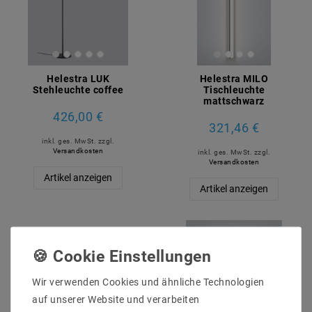
Helestra LUK
Helestra MILO
Stehleuchte coffee
Tischleuchte
mattschwarz
426,00 €
321,46 €
inkl. ges. MwSt.
zzgl.
Versandkosten
inkl. ges. MwSt.
zzgl.
Versandkosten
Artikel anzeigen
Artikel anzeigen
Wir verwenden Cookies und ähnliche Technologien
auf unserer Website und verarbeiten