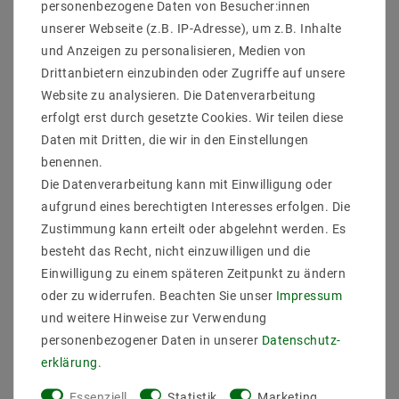
personenbezogene Daten von Besucher:innen
unserer Webseite (z.B. IP-Adresse), um z.B. Inhalte
und Anzeigen zu personalisieren, Medien von
Helestra KOBE
Helestra LUK
Drittanbietern einzubinden oder Zugriffe auf unsere
Wandleuchte mattweiß
Pendelleuchte coffee
Website zu analysieren. Die Datenverarbeitung
erfolgt erst durch gesetzte Cookies. Wir teilen diese
426,00 €
608,98 €
Daten mit Dritten, die wir in den Einstellungen
inkl. ges. MwSt.
zzgl.
inkl. ges. MwSt.
zzgl.
benennen.
Versandkosten
Versandkosten
Die Datenverarbeitung kann mit Einwilligung oder
Artikel anzeigen
Artikel anzeigen
aufgrund eines berechtigten Interesses erfolgen. Die
Zustimmung kann erteilt oder abgelehnt werden. Es
besteht das Recht, nicht einzuwilligen und die
Einwilligung zu einem späteren Zeitpunkt zu ändern
oder zu widerrufen. Beachten Sie unser
Impressum
und weitere Hinweise zur Verwendung
personenbezogener Daten in unserer
Daten­schutz­
erklärung
.
Essenziell
Statistik
Marketing