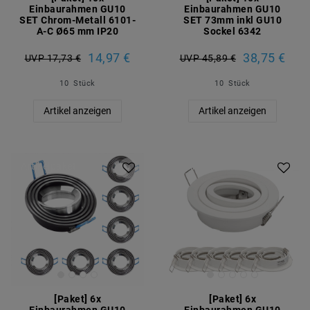
Einbaurahmen GU10
Einbaurahmen GU10
SET Chrom-Metall 6101-
SET 73mm inkl GU10
A-C Ø65 mm IP20
Sockel 6342
14,97 €
38,75 €
UVP 17,73 €
UVP 45,89 €
10
Stück
10
Stück
Artikel anzeigen
Artikel anzeigen
Artikelpaket
Artikelpaket
[Paket] 6x
[Paket] 6x
Einbaurahmen GU10
Einbaurahmen GU10