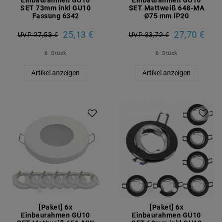
SET 73mm inkl GU10
SET Mattweiß 648-MA
Fassung 6342
Ø75 mm IP20
25,13 €
27,70 €
UVP 27,53 €
UVP 33,72 €
6
Stück
6
Stück
Artikel anzeigen
Artikel anzeigen
Artikelpaket
Artikelpaket
[Paket] 6x
[Paket] 6x
Einbaurahmen GU10
Einbaurahmen GU10