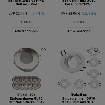
SET Mattweiß 651-MW
SET 68mm inkl GU10
Ø60 mm IP44
Fassung 16302-5
18,71 €
20,13 €
UVP 22,77 €
UVP 22,06 €
6
Stück
6
Stück
Artikel anzeigen
Artikel anzeigen
Artikelpaket
Artikelpaket
[Paket] 10x
[Paket] 6x
Einbaurahmen GU10
Einbaurahmen GU10
SET Satin-Nickel 651-
SET 68mm inkl GU10