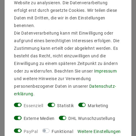
Website zu analysieren. Die Datenverarbeitung
[Paket] 10x
[Paket] 6x
erfolgt erst durch gesetzte Cookies. Wir teilen diese
Einbaurahmen GU10
Einbaurahmen Schwarz
SET 68mm inkl GU10
919B Ø65 mm für GU10
Daten mit Dritten, die wir in den Einstellungen
Sockel 16302-9
Leuchtmittel, rund, IP20
benennen.
Die Datenverarbeitung kann mit Einwilligung oder
31,04 €
23,78 €
UVP 36,76 €
aufgrund eines berechtigten Interesses erfolgen. Die
10
Stück
6
Stück
Zustimmung kann erteilt oder abgelehnt werden. Es
besteht das Recht, nicht einzuwilligen und die
Artikel anzeigen
Artikel anzeigen
Einwilligung zu einem späteren Zeitpunkt zu ändern
oder zu widerrufen. Beachten Sie unser
Impressum
und weitere Hinweise zur Verwendung
Artikelpaket
Artikelpaket
personenbezogener Daten in unserer
Daten­schutz­
erklärung
.
Essenziell
Statistik
Marketing
Externe Medien
DHL Wunschzustellung
PayPal
Funktional
Weitere Einstellungen