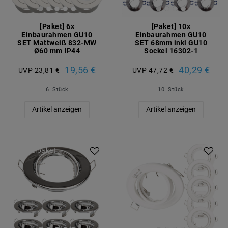
[Paket] 6x
[Paket] 10x
Einbaurahmen GU10
Einbaurahmen GU10
SET Mattweiß 832-MW
SET 68mm inkl GU10
Ø60 mm IP44
Sockel 16302-1
19,56 €
40,29 €
UVP 23,81 €
UVP 47,72 €
6
Stück
10
Stück
Artikel anzeigen
Artikel anzeigen
Artikelpaket
Artikelpaket