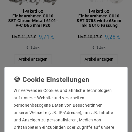
[Paket] 6x
[Paket] 6x
Einbaurahmen GU10
Einbaurahmen GU10
SET Chrom-Metall 6101-
SET 3753 white 68mm
A-C Ø65 mm IP20
inkl GU10 Fassung
9,71 €
9,28 €
UVP 11,82 €
UVP 10,17 €
6
Stück
6
Stück
Artikel anzeigen
Artikel anzeigen
Artikelpaket
Artikelpaket
Wir verwenden Cookies und ähnliche Technologien
auf unserer Website und verarbeiten
personenbezogene Daten von Besucher:innen
unserer Webseite (z.B. IP-Adresse), um z.B. Inhalte
und Anzeigen zu personalisieren, Medien von
Drittanbietern einzubinden oder Zugriffe auf unsere