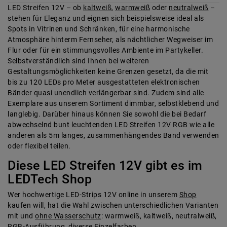
LED Streifen 12V – ob
kaltweiß
,
warmweiß
oder
neutralweiß
–
stehen für Eleganz und eignen sich beispielsweise ideal als
Spots in Vitrinen und Schränken, für eine harmonische
Atmosphäre hinterm Fernseher, als nächtlicher Wegweiser im
Flur oder für ein stimmungsvolles Ambiente im Partykeller.
Selbstverständlich sind Ihnen bei weiteren
Gestaltungsmöglichkeiten keine Grenzen gesetzt, da die mit
bis zu 120 LEDs pro Meter ausgestatteten elektronischen
Bänder quasi unendlich verlängerbar sind. Zudem sind alle
Exemplare aus unserem Sortiment dimmbar, selbstklebend und
langlebig. Darüber hinaus können Sie sowohl die bei Bedarf
abwechselnd bunt leuchtenden LED Streifen 12V RGB wie alle
anderen als 5m langes, zusammenhängendes Band verwenden
oder flexibel teilen.
Diese LED Streifen 12V gibt es im
LEDTech Shop
Wer hochwertige LED-Strips 12V online in unserem
Shop
kaufen will, hat die Wahl zwischen unterschiedlichen Varianten
mit und
ohne Wasserschutz
: warmweiß, kaltweiß, neutralweiß,
RGB-Ausführung, diverse Einzelfarben.