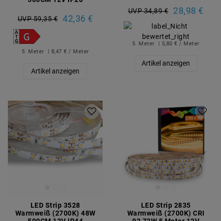
28,98 €
UVP 34,89 €
42,36 €
UVP 59,35 €
5
Meter
| 5,80 € / Meter
5
Meter
| 8,47 € / Meter
Artikel anzeigen
Artikel anzeigen
LED Strip 3528
LED Strip 2835
Warmweiß (2700K) 48W
Warmweiß (2700K) CRI
500CM 12V IP44
92 72W 5 Meter 12V