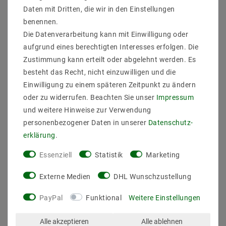
LED Strip 3528
LED Strip 2835
Neutralweiß (4000K)
Neutralweiß (4000k) CRI
Daten mit Dritten, die wir in den Einstellungen
48W 500CM 12V IP44
92 36W 5 Meter 12V
benennen.
IP20
Die Datenverarbeitung kann mit Einwilligung oder
28,83 €
UVP 37,72 €
23,23 €
UVP 28,42 €
aufgrund eines berechtigten Interesses erfolgen. Die
Zustimmung kann erteilt oder abgelehnt werden. Es
5
Meter
| 5,77 € / Meter
besteht das Recht, nicht einzuwilligen und die
5
Meter
| 4,65 € / Meter
Einwilligung zu einem späteren Zeitpunkt zu ändern
Artikel anzeigen
oder zu widerrufen. Beachten Sie unser
Impressum
Artikel anzeigen
und weitere Hinweise zur Verwendung
personenbezogener Daten in unserer
Daten­schutz­
erklärung
.
Essenziell
Statistik
Marketing
Externe Medien
DHL Wunschzustellung
PayPal
Funktional
Weitere Einstellungen
Alle akzeptieren
Alle ablehnen