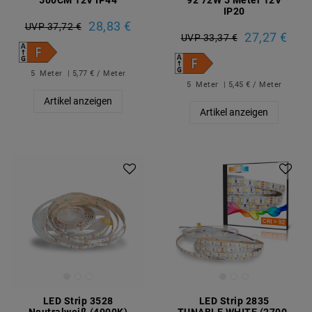
IP20
28,83 €
UVP 37,72 €
27,27 €
UVP 33,37 €
5
Meter
| 5,77 € / Meter
5
Meter
| 5,45 € / Meter
Artikel anzeigen
Artikel anzeigen
LED Strip 3528
LED Strip 2835
Neutralweiß (4000K)
TUNABLE WHITE (2700-