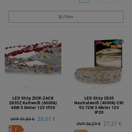
Filter
LED Strip ZICK-ZACK
LED Strip 2835
2835Z Kaltweiß (6000k)
Neutralweiß (4000k) CRI
48W 5 Meter 12V IP20
92 72W 5 Meter 12V
IP20
26,01 €
UVP 31,83 €
27,27 €
UVP 36,29 €