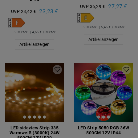
27,27 €
UVP 36,29 €
23,23 €
UVP 28,42 €
5
Meter
| 5,45 € / Meter
5
Meter
| 4,65 € / Meter
Artikel anzeigen
Artikel anzeigen
LED sideview Strip 335
LED Strip 5050 RGB 36W
Warmweiß (3000K) 24W
500CM 12V IP44
500CM 12V IP20