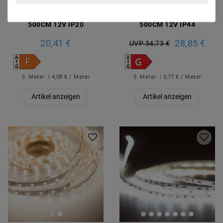
LED Strip 3528
LED Strip 5050
Warmweiß (3000K) 24W
Warmweiß (2700K) 36W
500CM 12V IP20
500CM 12V IP44
20,41 €
28,85 €
UVP 34,73 €
5
Meter
| 4,08 € / Meter
5
Meter
| 5,77 € / Meter
Artikel anzeigen
Artikel anzeigen